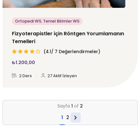
Ortopedi WS
,
Temel Bilimler WS
Fizyoterapistler için Röntgen Yorumlamanın
Temelleri
(4.1/ 7 Değerlendirmeler)
₺
1.200
,00
2 Ders
27 Aktif İzleyen
Sayfa
1
of
2
1
2