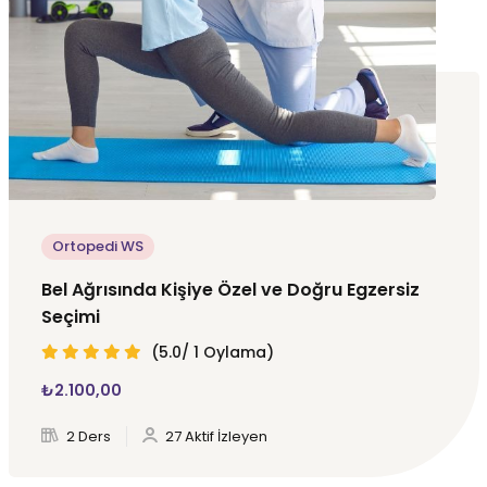
Ortopedi WS
Bel Ağrısında Kişiye Özel ve Doğru Egzersiz
Seçimi
(5.0/ 1 Oylama)
₺
2.100
,00
2 Ders
27 Aktif İzleyen