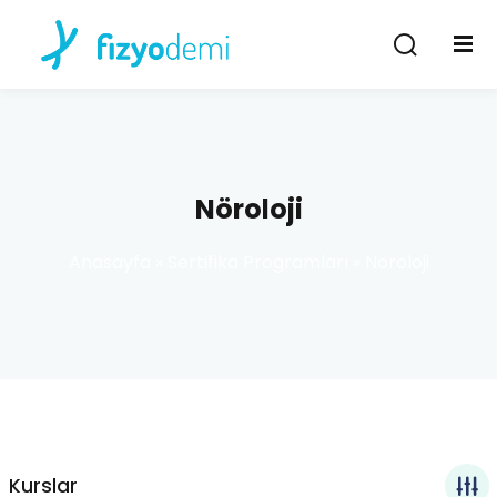
Giriş Yap
Kayıt Ol
Giriş Yap
Hesabın yok mu?
Kayıt Ol
Nöroloji
Anasayfa
»
Sertifika Programları
»
Nöroloji
Şifremi unuttum
Beni hatırla
Kurslar