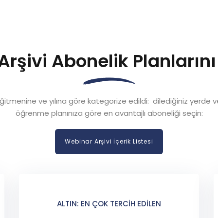
Şifremi unuttum
Beni hatırla
rşivi Abonelik Planlarını
itmenine ve yılına göre kategorize edildi: dilediğiniz yerde ve 
öğrenme planınıza göre en avantajlı aboneliği seçin:
Webinar Arşivi İçerik Listesi
ALTIN: EN ÇOK TERCIH EDILEN