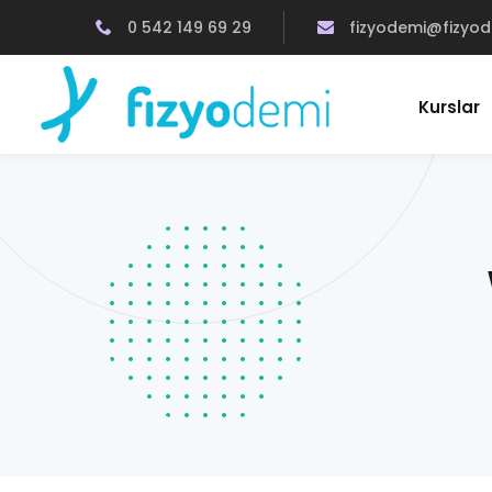
0 542 149 69 29
fizyodemi@fizyo
Kurslar