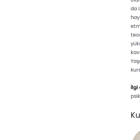
da 
hay
etm
teo
yüks
kav
Yaş
kur
İlgi
psi
Ku