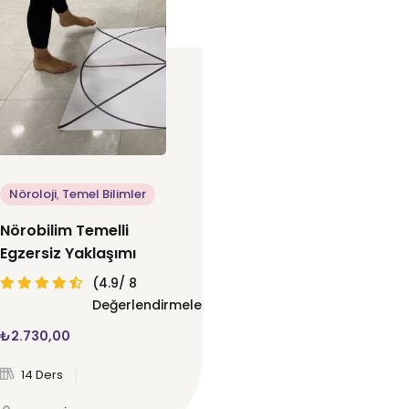
Nöroloji
,
Temel Bilimler
Nörobilim Temelli
Egzersiz Yaklaşımı
(4.9/ 8
Değerlendirmeler)
₺
2.730
,00
14 Ders