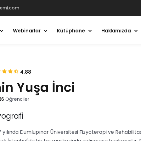
demi.com
Webinarlar
Kütüphane
Hakkımızda
Giriş Yap
Kayıt Ol
4.88
Giriş Yap
in Yuşa İnci
Hesabın yok mu?
Kayıt Ol
26
Öğrenciler
yografi
7 yılında Dumlupınar Üniversitesi Fizyoterapi ve Rehabili
rak İstanbul'da bir tıp merkezinde çalışmaya başlamıştır. 