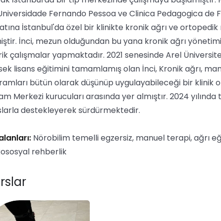
Universidade Fernando Pessoa ve Clinica Pedagogica de Fis
atına İstanbul'da özel bir klinikte kronik ağrı ve ortoped
Şifremi unuttum
Beni hatırla
iştir. İnci, mezun olduğundan bu yana kronik ağrı yönetim
rik çalışmalar yapmaktadır. 2021 senesinde Arel Üniversit
ek lisans eğitimini tamamlamış olan İnci, Kronik ağrı, manu
ramları bütün olarak düşünüp uygulayabileceği bir klinik 
am Merkezi kurucuları arasında yer almıştır. 2024 yılında 
slarla destekleyerek sürdürmektedir.
 alanları:
Nörobilim temelli egzersiz, manuel terapi, ağrı eği
kososyal rehberlik
rslar