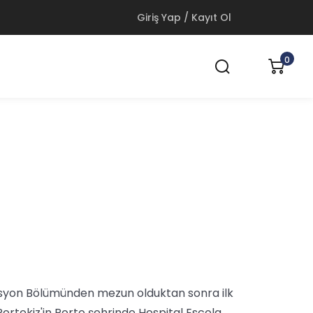
Giriş Yap / Kayıt Ol
0
tasyon Bölümünden mezun olduktan sonra ilk
Portekiz'in Porto şehrinde Hospital Escola