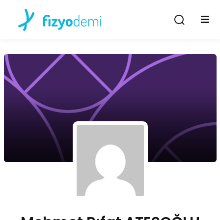
Giriş Yap
Kayıt Ol
Giriş Yap
Hesabın yok mu?
Kayıt Ol
Şifremi unuttum
Beni hatırla