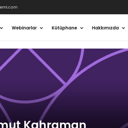
demi.com
Webinarlar
Kütüphane
Hakkımızda
Giriş Yap
Kayıt Ol
Giriş Yap
Hesabın yok mu?
Kayıt Ol
mut Kahraman