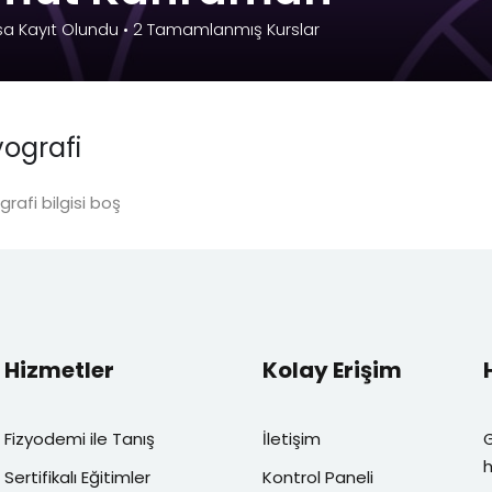
sa Kayıt Olundu
•
2
Tamamlanmış Kurslar
Şifremi unuttum
Beni hatırla
yografi
grafi bilgisi boş
Hizmetler
Kolay Erişim
Fizyodemi ile Tanış
İletişim
h
Sertifikalı Eğitimler
Kontrol Paneli