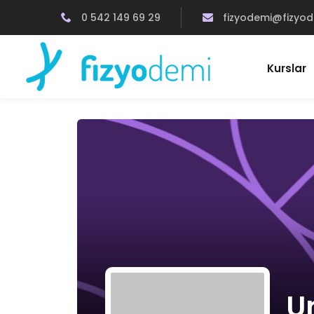
0 542 149 69 29
fizyodemi@fizyo
Kurslar
U