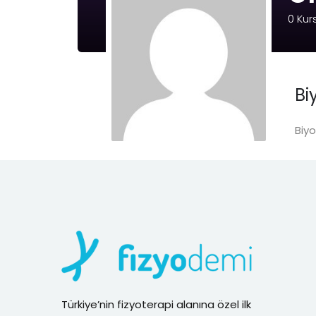
0
Kur
Bi
Biyo
Türkiye’nin fizyoterapi alanına özel ilk