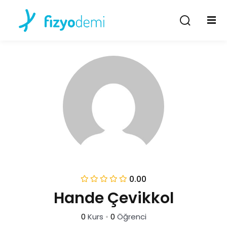
Giriş Yap
Kayıt Ol
Giriş Yap
Hesabın yok mu?
Kayıt Ol
Şifremi unuttum
Beni hatırla
0.00
Hande Çevikkol
0
Kurs
•
0
Öğrenci