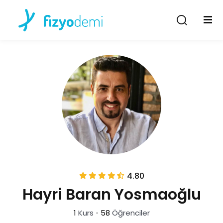
Giriş Yap
Kayıt Ol
Giriş Yap
Hesabın yok mu?
Kayıt Ol
Şifremi unuttum
Beni hatırla
4.80
Hayri Baran Yosmaoğlu
1
Kurs
•
58
Öğrenciler