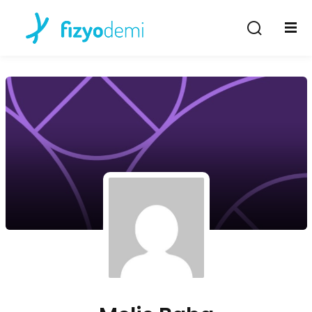
Giriş Yap
Kayıt Ol
Giriş Yap
Hesabın yok mu?
Kayıt Ol
Şifremi unuttum
Beni hatırla