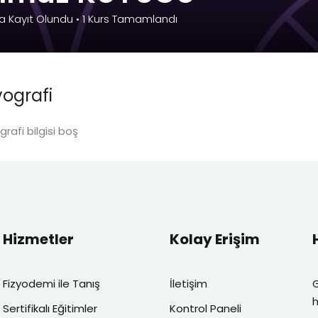
a Kayıt Olundu
•
1
Kurs Tamamlandı
Şifremi unuttum
Beni hatırla
yografi
grafi bilgisi boş
Hizmetler
Kolay Erişim
Fizyodemi ile Tanış
İletişim
h
Sertifikalı Eğitimler
Kontrol Paneli