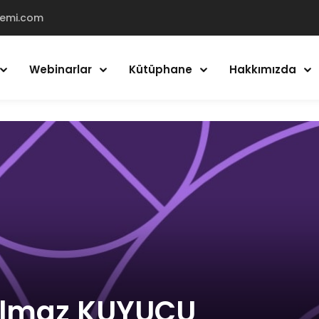
demi.com
Webinarlar
Kütüphane
Hakkımızda
Giriş Yap
Kayıt Ol
Giriş Yap
Hesabın yok mu?
Kayıt Ol
ılmaz KUYUCU