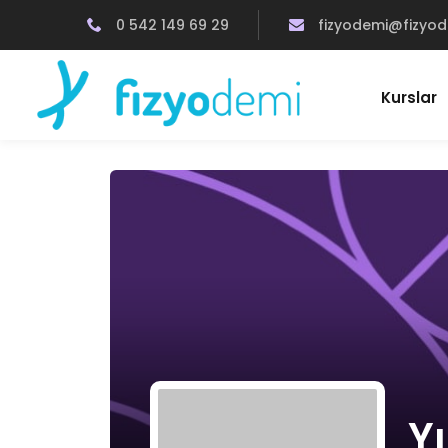
0 542 149 69 29
fizyodemi@fizyo
Kurslar
Y