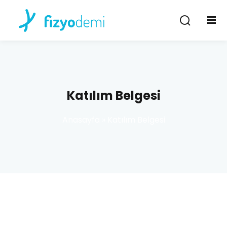
Giriş Yap
Kayıt Ol
Giriş Yap
Hesabın yok mu?
Kayıt Ol
Katılım Belgesi
Anasayfa
»
Katılım Belgesi
Şifremi unuttum
Beni hatırla