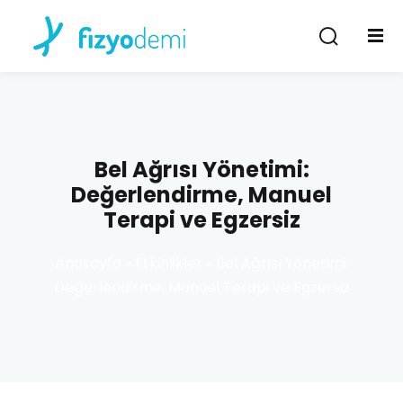
Giriş Yap
Kayıt Ol
Giriş Yap
Hesabın yok mu?
Kayıt Ol
Bel Ağrısı Yönetimi:
Değerlendirme, Manuel
Terapi ve Egzersiz
Anasayfa
»
Etkinlikler
»
Bel Ağrısı Yönetimi:
Değerlendirme, Manuel Terapi ve Egzersiz
Şifremi unuttum
Beni hatırla