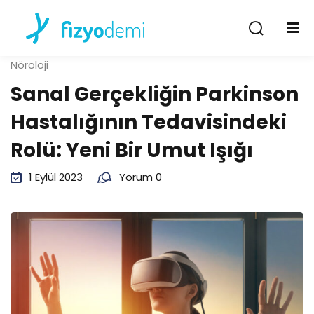
Giriş Yap
Kayıt Ol
Nöroloji
Giriş Yap
Sanal Gerçekliğin Parkinson
Hesabın yok mu?
Kayıt Ol
Hastalığının Tedavisindeki
Rolü: Yeni Bir Umut Işığı
1 Eylül 2023
Yorum 0
Şifremi unuttum
Beni hatırla