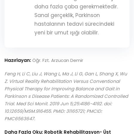
daha fazla çaba gerekmektedir.
Sanal gerçeklik, Parkinson
hastalarının tedavi sürecindeki
yeni bir umut ışığı olabilir.
Hazırlayan:
Öğr. Fzt. Arzucan Demir
Feng H, Li C, Liu J, Wang L, Ma J, Li G, Gan L, Shang X, Wu
Z. Virtual Reality Rehabilitation Versus Conventional
Physical Therapy for Improving Balance and Gait in
Parkinson s Disease Patients: A Randomized Controlled
Trial. Med Sci Monit. 2019 Jun 5;25:4186-4192. doi:
10.12659/MSM.916455. PMID: 31165721; PMCID:
PMC6563647.
Daha Fazla Oku:
Robotik Rehabilitasyon- Üst