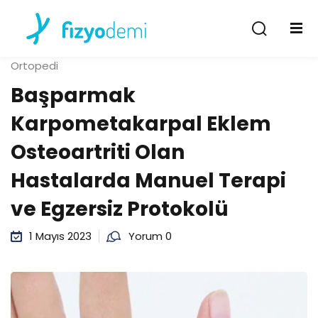
Giriş Yap
Kayıt Ol
Ortopedi
Giriş Yap
Başparmak
Hesabın yok mu?
Kayıt Ol
Karpometakarpal Eklem
Osteoartriti Olan
Hastalarda Manuel Terapi
ve Egzersiz Protokolü
1 Mayıs 2023
Yorum 0
Şifremi unuttum
Beni hatırla