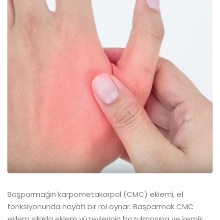
Başparmağın karpometakarpal (CMC) eklemi, el
fonksiyonunda hayati bir rol oynar. Başparmak CMC
eklem sıklıkla eklem yüzeylerinin bozulmasına ve kemik