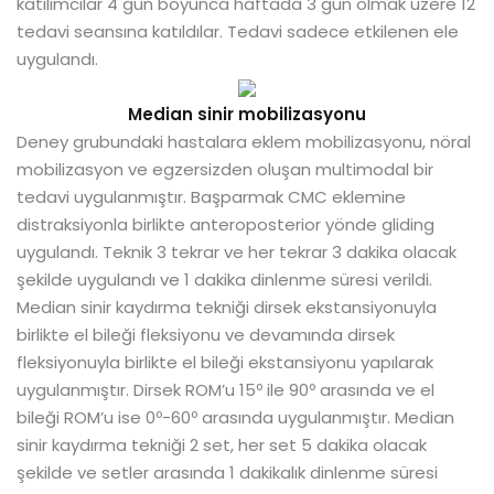
katılımcılar 4 gün boyunca haftada 3 gün olmak üzere 12
tedavi seansına katıldılar. Tedavi sadece etkilenen ele
uygulandı.
Median sinir mobilizasyonu
Deney grubundaki hastalara eklem mobilizasyonu, nöral
mobilizasyon ve egzersizden oluşan multimodal bir
tedavi uygulanmıştır. Başparmak CMC eklemine
distraksiyonla birlikte anteroposterior yönde gliding
uygulandı. Teknik 3 tekrar ve her tekrar 3 dakika olacak
şekilde uygulandı ve 1 dakika dinlenme süresi verildi.
Median sinir kaydırma tekniği dirsek ekstansiyonuyla
birlikte el bileği fleksiyonu ve devamında dirsek
fleksiyonuyla birlikte el bileği ekstansiyonu yapılarak
uygulanmıştır. Dirsek ROM’u 15º ile 90º arasında ve el
bileği ROM’u ise 0º-60º arasında uygulanmıştır. Median
sinir kaydırma tekniği 2 set, her set 5 dakika olacak
şekilde ve setler arasında 1 dakikalık dinlenme süresi