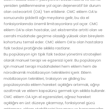
yeniden şekillenmesine yol açan dejeneratif bir durum
olan osteoartrit (OA) ‘ten etkilenir. CMC eklem OA’sı
sonucunda şiddetli ağrı meydana gelir, bu da el
fonksiyonlarında önemli limitasyonlara yol açar. CMC
eklem OA’sı olan hastalar, üst ekstremite artriti olan ve
cerrahi müdahale geçirme olasılığı yüksek olan bireylerin
kohortunu temsil eder. CMC eklem OA’sı olan hastalara
fizik tedavi pratiğinde sıklıkla rastlanır.
Bu popülasyon için tipik fizik tedavi yönetimi stratejileri
olarak manuel terapi ve egzersizi içerir. Bu popülasyon
için manuel terapi müdahaleleri hem eklem hem de
nörodinamik mobilizasyon tekniklerini içerir. Eklem
mobilizasyon teknikleri, traksiyon ve gliding bu
popülasyonda eklem hareket açıklığını artırmak, ağrıyı
azaltmak ve eklem kapsülünü germek için sıklıkla kullanılır.
CMC eklem OA için el egzersizleri, ağrısız hareket
açıklığını en üst düzeye çıkarmayı, fonksiyonel gücü
arttırmayı, eklem stabilitesini korumayı ve başparmağın