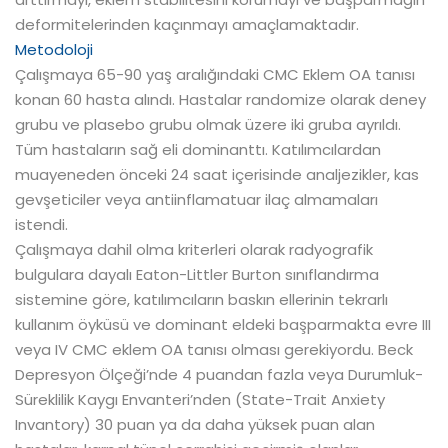
deformitelerinden kaçınmayı amaçlamaktadır.
Metodoloji
Çalışmaya 65-90 yaş aralığındaki CMC Eklem OA tanısı
konan 60 hasta alındı. Hastalar randomize olarak deney
grubu ve plasebo grubu olmak üzere iki gruba ayrıldı.
Tüm hastaların sağ eli dominanttı. Katılımcılardan
muayeneden önceki 24 saat içerisinde analjezikler, kas
gevşeticiler veya antiinflamatuar ilaç almamaları
istendi.
Çalışmaya dahil olma kriterleri olarak radyografik
bulgulara dayalı Eaton-Littler Burton sınıflandırma
sistemine göre, katılımcıların baskın ellerinin tekrarlı
kullanım öyküsü ve dominant eldeki başparmakta evre III
veya IV CMC eklem OA tanısı olması gerekiyordu. Beck
Depresyon Ölçeği’nde 4 puandan fazla veya Durumluk-
Süreklilik Kaygı Envanteri’nden (State-Trait Anxiety
Invantory) 30 puan ya da daha yüksek puan alan