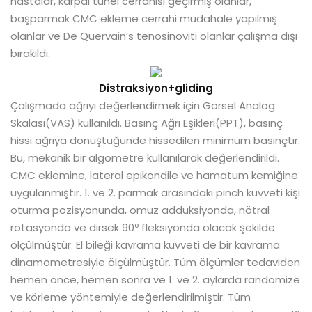
hastalar, karpal tünel cerrahisi geçirmiş olanlar,
başparmak CMC ekleme cerrahi müdahale yapılmış
olanlar ve De Quervain’s tenosinoviti olanlar çalışma dışı
bırakıldı.
Distraksiyon+gliding
Çalışmada ağrıyı değerlendirmek için Görsel Analog
Skalası(VAS) kullanıldı. Basınç Ağrı Eşikleri(PPT), basınç
hissi ağrıya dönüştüğünde hissedilen minimum basınçtır.
Bu, mekanik bir algometre kullanılarak değerlendirildi.
CMC eklemine, lateral epikondile ve hamatum kemiğine
uygulanmıştır. 1. ve 2. parmak arasındaki pinch kuvveti kişi
oturma pozisyonunda, omuz adduksiyonda, nötral
rotasyonda ve dirsek 90º fleksiyonda olacak şekilde
ölçülmüştür. El bileği kavrama kuvveti de bir kavrama
dinamometresiyle ölçülmüştür. Tüm ölçümler tedaviden
hemen önce, hemen sonra ve 1. ve 2. aylarda randomize
ve körleme yöntemiyle değerlendirilmiştir. Tüm