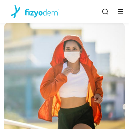
Giriş Yap
Kayıt Ol
Giriş Yap
Hesabın yok mu?
Kayıt Ol
Şifremi unuttum
Beni hatırla