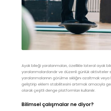
Ayak bileği yaralanmaları, özellikle lateral ayak b
yaralanmalardandır ve düzenli günlük aktiviteler sı
yaralanmalarının görülme sıklığını azaltmak veya b
geliştirip eklem stabilitesini artırmak amacıyla g
olarak çeşitli denge platformları kullanılır.
Bilimsel çalışmalar ne diyor?