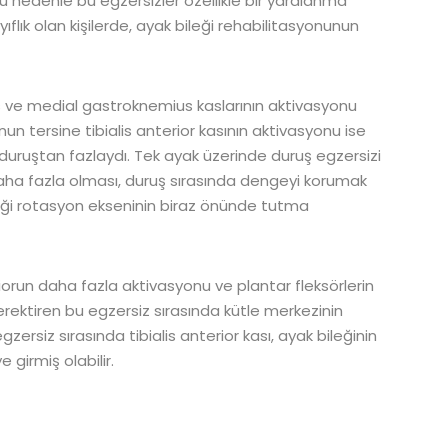
 Bu nedenle bu egzersizler özellikle bir yaralanma
flık olan kişilerde, ayak bileği rehabilitasyonunun
us ve medial gastroknemius kaslarının aktivasyonu
n tersine tibialis anterior kasının aktivasyonu ise
uruştan fazlaydı. Tek ayak üzerinde duruş egzersizi
daha fazla olması, duruş sırasında dengeyi korumak
leği rotasyon ekseninin biraz önünde tutma
iorun daha fazla aktivasyonu ve plantar fleksörlerin
rektiren bu egzersiz sırasında kütle merkezinin
 egzersiz sırasında tibialis anterior kası, ayak bileğinin
 girmiş olabilir.