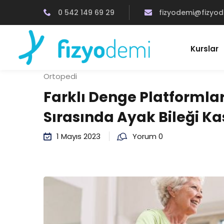
0 542 149 69 29
fizyodemi@fizyo
Kurslar
Ortopedi
Farklı Denge Platformlar
Sırasında Ayak Bileği K
1 Mayıs 2023
Yorum 0