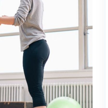
Şifremi unuttum
Beni hatırla