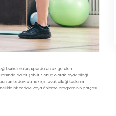
ileği burkulmaları, sporda en sık görülen
rasında da oluşabilir. Sonuç olarak, ayak bileği
unları tedavi etmek için ayak bileği kaslarını
enellikle bir tedavi veya önleme programının parçası