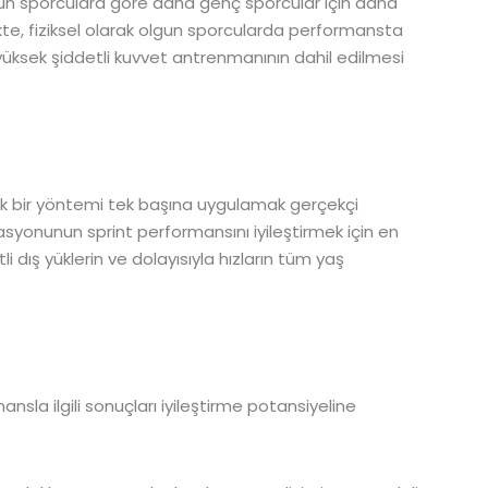
gun sporculara göre daha genç sporcular için daha
ikte, fiziksel olarak olgun sporcularda performansta
ksek şiddetli kuvvet antrenmanının dahil edilmesi
tek bir yöntemi tek başına uygulamak gerçekçi
nasyonunun sprint performansını iyileştirmek için en
i dış yüklerin ve dolayısıyla hızların tüm yaş
ansla ilgili sonuçları iyileştirme potansiyeline