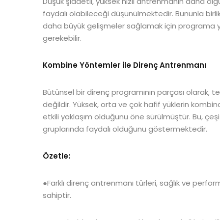
Düşük şiddetli, yüksek hızlı antrenmanın daha ol
faydalı olabileceği düşünülmektedir. Bununla birl
daha büyük gelişmeler sağlamak için programa yü
gerekebilir.
Kombine Yöntemler ile Direnç Antrenmanı
Bütünsel bir direnç programının parçası olarak, 
değildir. Yüksek, orta ve çok hafif yüklerin kombi
etkili yaklaşım olduğunu öne sürülmüştür. Bu, çeşitl
gruplarında faydalı olduğunu göstermektedir.
Özetle:
●Farklı direnç antrenmanı türleri, sağlık ve perform
sahiptir.