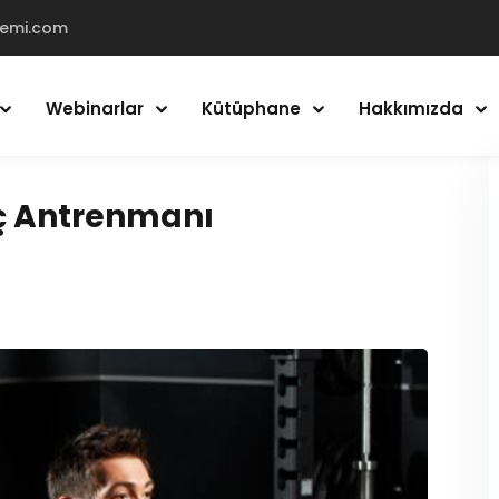
demi.com
Webinarlar
Kütüphane
Hakkımızda
Giriş Yap
Kayıt Ol
ç Antrenmanı
Giriş Yap
Hesabın yok mu?
Kayıt Ol