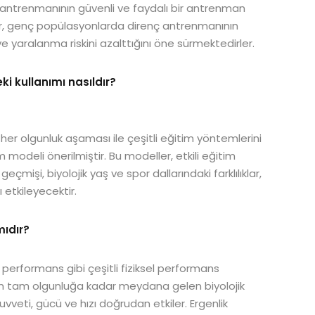
 antrenmanının güvenli ve faydalı bir antrenman
lar, genç popülasyonlarda direnç antrenmanının
ve yaralanma riskini azalttığını öne sürmektedirler.
ki kullanımı nasıldır?
her olgunluk aşaması ile çeşitli eğitim yöntemlerini
modeli önerilmiştir. Bu modeller, etkili eğitim
çmişi, biyolojik yaş ve spor dallarındaki farklılıklar,
etkileyecektir.
mıdır?
rformans gibi çeşitli fiziksel performans
tan tam olgunluğa kadar meydana gelen biyolojik
uvveti, gücü ve hızı doğrudan etkiler. Ergenlik