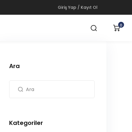
Giriş Yap / Kayıt Ol
0
Ara
Kategoriler