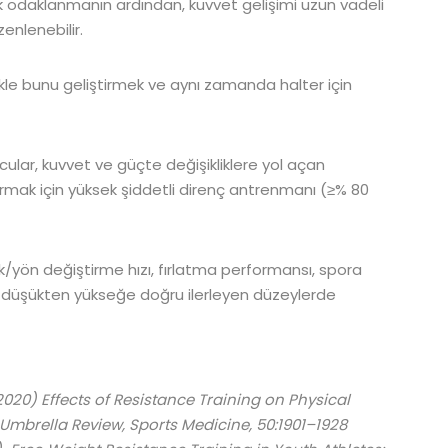
lk odaklanmanın ardından, kuvvet gelişimi uzun vadeli
zenlenebilir.
le bunu geliştirmek ve aynı zamanda halter için
rcular, kuvvet ve güçte değişikliklere yol açan
mak için yüksek şiddetli direnç antrenmanı (≥% 80
ik/yön değiştirme hızı, fırlatma performansı, spora
 düşükten yükseğe doğru ilerleyen düzeylerde
020) Effects of Resistance Training on Physical
 Umbrella Review, Sports Medicine, 50:1901–1928