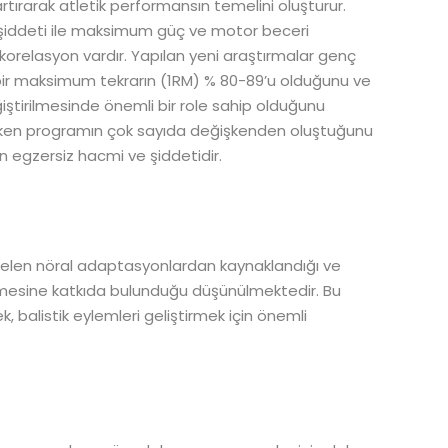
ırarak atletik performansın temelini oluşturur.
iddeti ile maksimum güç ve motor beceri
korelasyon vardır. Yapılan yeni araştırmalar genç
in bir maksimum tekrarın (1RM) % 80-89’u olduğunu ve
iştirilmesinde önemli bir role sahip olduğunu
rken programın çok sayıda değişkenden oluştuğunu
 egzersiz hacmi ve şiddetidir.
melen nöral adaptasyonlardan kaynaklandığı ve
irilmesine katkıda bulunduğu düşünülmektedir. Bu
, balistik eylemleri geliştirmek için önemli