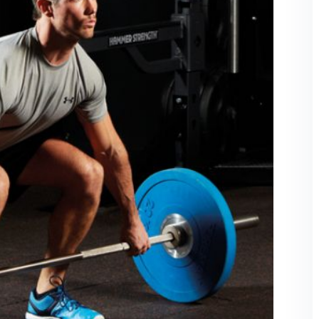
Şifremi unuttum
Beni hatırla