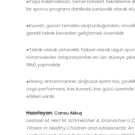
●Yaşa bakılmaksızın, temel hareket tekniklerine i
bir sporcu programı dahilinde periyodik olarak dü
●Kuvvet, gücün temelini oluşturduğundan, öncelik
gerekli teknik becerileri geliştirmek önemlidir.
●Teknik olarak yetenekli, fiziksel olarak olgun spo
nöromusküler adaptasyonları en üst düzeye çıkar
1RM) yapmalıdır.
●Direnç antrenmanının doğrusal sprint hızı, çevikl
özgü performans, kas kuvveti, kas gücü üzerinde
etkileri vardır.
Hazırlayan:
Cansu Akkuş
Lesinski M, Herz M, Schmelcher A, Granacher U (2
Fitness in Healthy Children and Adolescents: An