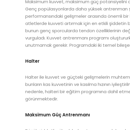
Maksimum kuvvet, maksimum güç potansiyelini art
Genç popülasyonlarda daha yüksek antrenman ş
performansındaki gelişmeler arasında önemli bir 
atletlerde kuvveti artırmak için en etkili şiddet
bunun genç sporcularda tendon özelliklerinin değ
vurguladı. Kuvvet antrenmanı programı oluşturu
unutmamak gerekir. Programdaki iki temel bileşen
Halter
Halter ile kuvvet ve güçteki gelişmelerin muhte
bunların kas kuvvetinin ve kasılma hızının iyileşt
nedenle, halteri bir eğitim programına dahil etmek
görünmektedir.
Maksimum Güç Antrenmanı