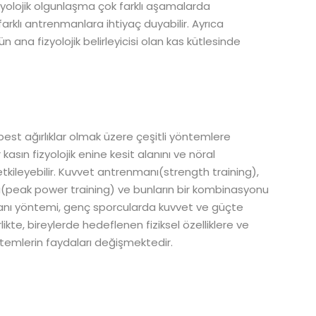
iyolojik olgunlaşma çok farklı aşamalarda
arklı antrenmanlara ihtiyaç duyabilir. Ayrıca
a fizyolojik belirleyicisi olan kas kütlesinde
st ağırlıklar olmak üzere çeşitli yöntemlere
sın fizyolojik enine kesit alanını ve nöral
tkileyebilir. Kuvvet antrenmanı(strength training),
(peak power training) ve bunların bir kombinasyonu
nmanı yöntemi, genç sporcularda kuvvet ve güçte
kte, bireylerde hedeflenen fiziksel özelliklere ve
ntemlerin faydaları değişmektedir.