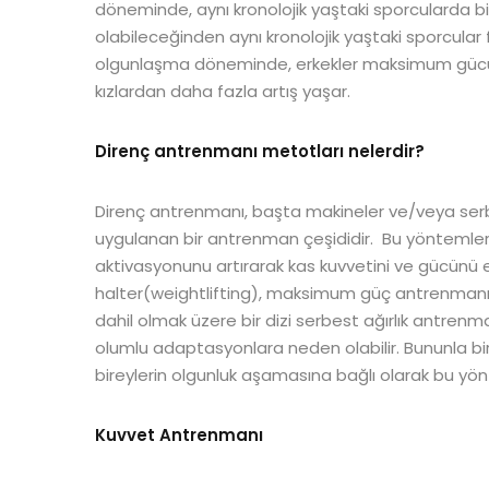
döneminde, aynı kronolojik yaştaki sporcularda b
olabileceğinden aynı kronolojik yaştaki sporcular f
olgunlaşma döneminde, erkekler maksimum gücün an
kızlardan daha fazla artış yaşar.
Direnç antrenmanı metotları nelerdir?
Direnç antrenmanı, başta makineler ve/veya serbe
uygulanan bir antrenman çeşididir. Bu yöntemler ka
aktivasyonunu artırarak kas kuvvetini ve gücünü e
halter(weightlifting), maksimum güç antrenmanı
dahil olmak üzere bir dizi serbest ağırlık antre
olumlu adaptasyonlara neden olabilir. Bununla birli
bireylerin olgunluk aşamasına bağlı olarak bu yö
Kuvvet Antrenmanı