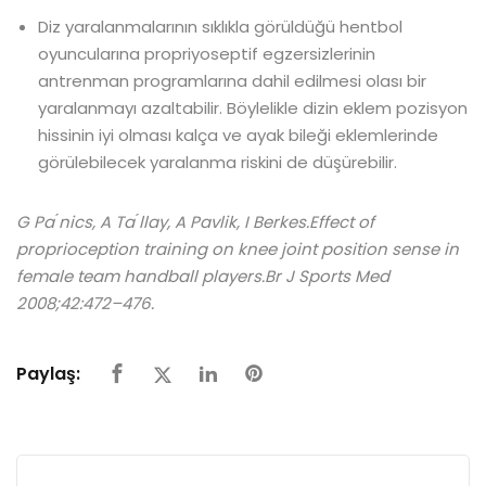
Diz yaralanmalarının sıklıkla görüldüğü hentbol
oyuncularına propriyoseptif egzersizlerinin
antrenman programlarına dahil edilmesi olası bir
yaralanmayı azaltabilir. Böylelikle dizin eklem pozisyon
hissinin iyi olması kalça ve ayak bileği eklemlerinde
görülebilecek yaralanma riskini de düşürebilir.
G Pa ́nics, A Ta ́llay, A Pavlik, I Berkes.Effect of
proprioception training on knee joint position sense in
female team handball players.Br J Sports Med
2008;42:472–476.
Paylaş: