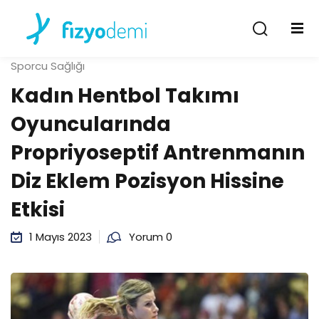
Giriş Yap
Kayıt Ol
Sporcu Sağlığı
Giriş Yap
Kadın Hentbol Takımı
Hesabın yok mu?
Kayıt Ol
Oyuncularında
Propriyoseptif Antrenmanın
Diz Eklem Pozisyon Hissine
Etkisi
1 Mayıs 2023
Yorum 0
Şifremi unuttum
Beni hatırla