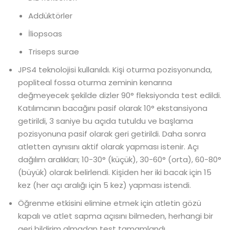
Addüktörler
İliopsoas
Triseps surae
JPS4 teknolojisi kullanıldı. Kişi oturma pozisyonunda,
popliteal fossa oturma zeminin kenarına
değmeyecek şekilde dizler 90° fleksiyonda test edildi.
Katılımcının bacağını pasif olarak 10° ekstansiyona
getirildi, 3 saniye bu açıda tutuldu ve başlama
pozisyonuna pasif olarak geri getirildi. Daha sonra
atletten aynısını aktif olarak yapması istenir. Açı
dağılım aralıkları; 10-30° (küçük), 30-60° (orta), 60-80°
(büyük) olarak belirlendi. Kişiden her iki bacak için 15
kez (her açı aralığı için 5 kez) yapması istendi.
Öğrenme etkisini elimine etmek için atletin gözü
kapalı ve atlet sapma açısını bilmeden, herhangi bir
geri bildirim almadan test tamamlandı.