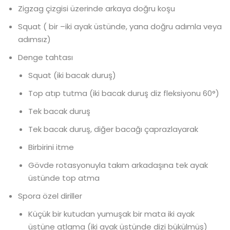
Zigzag çizgisi üzerinde arkaya doğru koşu
Squat ( bir –iki ayak üstünde, yana doğru adımla veya
adımsız)
Denge tahtası
Squat (iki bacak duruş)
Top atıp tutma (iki bacak duruş diz fleksiyonu 60°)
Tek bacak duruş
Tek bacak duruş, diğer bacağı çaprazlayarak
Birbirini itme
Gövde rotasyonuyla takım arkadaşına tek ayak
üstünde top atma
Spora özel diriller
Küçük bir kutudan yumuşak bir mata iki ayak
üstüne atlama (iki ayak üstünde dizi bükülmüş)