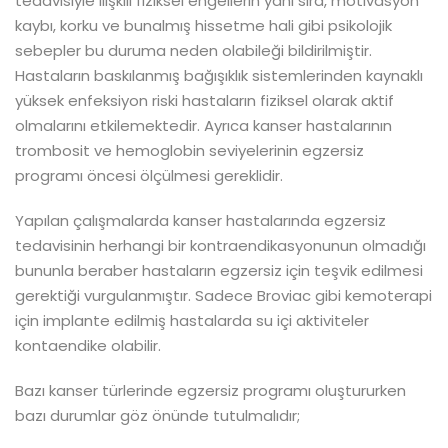
tedavisiyle ilişkili fiziksel engellerin yanı sıra, motivasyon
kaybı, korku ve bunalmış hissetme hali gibi psikolojik
sebepler bu duruma neden olabileği bildirilmiştir.
Hastaların baskılanmış bağışıklık sistemlerinden kaynaklı
yüksek enfeksiyon riski hastaların fiziksel olarak aktif
olmalarını etkilemektedir. Ayrıca kanser hastalarının
trombosit ve hemoglobin seviyelerinin egzersiz
programı öncesi ölçülmesi gereklidir.
Yapılan çalışmalarda kanser hastalarında egzersiz
tedavisinin herhangi bir kontraendikasyonunun olmadığı
bununla beraber hastaların egzersiz için teşvik edilmesi
gerektiği vurgulanmıştır. Sadece Broviac gibi kemoterapi
için implante edilmiş hastalarda su içi aktiviteler
kontaendike olabilir.
Bazı kanser türlerinde egzersiz programı oluştururken
bazı durumlar göz önünde tutulmalıdır;