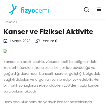
Giriş Yap
Kayıt Ol
Onkoloji
Giriş Yap
Kanser ve Fiziksel Aktivite
Hesabın yok mu?
Kayıt Ol
1 Mayıs 2023
Yorum 0
Kanser, en basit tabirle, vücudun belli bir bölgesindeki
kanserli hücrelerin kontrolsüz bir şekilde büyüdüğü ve
çoğaldığı durumdur. Kanserli hücreler geliştiği bölgedeki
sağlıklı dokuları ve organları tahrip edip, yok edebilir. Her
Şifremi unuttum
Beni hatırla
biri farklı sonuçlara sebep olabilen 200’den fazla kanser
türü bulunmaktadır.
Hem çocukluk hem de yetişkin kanser hastalarında