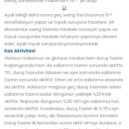
birkaç saniyesinde maksimum 25 ° ‘ye ulaşır.
Ayak bileği daha sonra geç swing fazı boyunca 10 °
dorsifleksiyon yapar ve topuk vuruşuna hazırlanır. Alt
ekstremite swing fazında mediale rotasyon yapar ve
topuk vuruşunda mediale rotasyon yapmaya devam
eder. Ayak topuk vuruşunda pronasyondadır.
Kas Aktivitesi
Gluteus maksimus ve gluteus medius hem duruş fazının
başlangıcında hem de sallanma fazının sonunda aktiftir.
TFL, duruş fazından itibaren ve aynı zamanda sallanma
fazının sonunda aktiftir. Erken ve orta sallanma arasında
da aktiftir. Adductor magnus geç duruş fazından erken
sallanma fazına kadar döngünün yaklaşık %25’inde
aktiftir. İliopsoas döngünün %35-60’ı için sallanma fazı
sırasında aktiftir. Kuadriseps, duruş fazının ilk % 10’u için
eksentrik çalışır. Rolü, diz fleksiyonunu kontrol etmektir.
Duruş fazının ilk kısmından sonra aktif olmayı durdurur, o