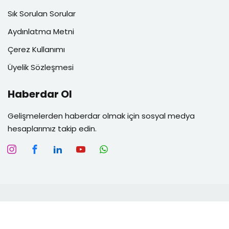
Sık Sorulan Sorular
Aydınlatma Metni
Çerez Kullanımı
Üyelik Sözleşmesi
Haberdar Ol
Gelişmelerden haberdar olmak için sosyal medya
hesaplarımız takip edin.
Copyright 2026
Fizyodemi
| Developed By
Myminiworks
.
All Rights Reserved