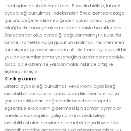
tarafından desteklenmektedir. Bununla birlikte, lateral
ayak bileği burkulması indeksinden önce izometrik kalça
gücünü değerlendirilmediğinden dolayı lateral ayak
bileği burkulması yaralanmaları nedeniyle bozuklukların
önceden var olup olmadığı doğrulanmamıştır. Bununla
birlikte, izometrik kalça gücünün azalması, muhtemelen
fonksiyonel görevler sırasında alt ekstremiteyi güvenli bir
şekilde konumlandırma yeteneğinin azalması nedeniyle,
distal alt ekstremite yaralanmaları riskinde artış ile
ilişkilendirilmiştir.
Klinik çıkarım:
Lateral ayak bileği burkulması veya kronik ayak bileği
instabiliteli hastalarını tedavi eden klinisyenlerin kalça
gücü bozukluklarını değerlendirmeleri ve terapötik
egzersizle eksikliklerin giderilmesi için zaman ayırmaları
önerilir ancak yapılan çalışma kronik ayak bileği
instabilitesi olan bireylerde izometrik kalça kuvveti ile
dinamik stabilite arasında bir ilişki gösterememiştir. Bu