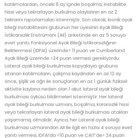
katılımcılardan, önceki 6 ay içinde boşalma, instabilite
hissi veya tekrarlayan burkulma olaylarının en az 2
tekrarını raporlamaları istenmiştir. Son olarak, kronik ayak
bileği instabilitesini grubunun her üyesinin Ayak Bileği
İstikrarsızlık Enstrümanı (AII) anketinde en az 5 soruya
evet yanıtı, Fonksiyonel Ayak Bileği İstikrarsızlığının
Belirlenmesi (IDFAI) üzerinde> 11 puan ve Cumberland
Ayak Bileği üzerinde <24 puan vermesi gerekiyordu.
Lateral ayak bileği burkulması kopyalayıcı grubuna
atanan katılımcıların, çalışma kaydından en az 12 ay
önce, şişlik ve ağrı ile sonuçlanan en az 1 günlük fiziksel
aktivite kaybına neden olan 1 akut lateral ayak bileği
burkulması öyküsü bildirmeleri istenmiştir. Her lateral
ayak bileği burkulması uzmanı, boşalma, kararsızlık hissi
veya tekrarlayan lateral ayak bileği burkulması atakları
yaşamamış olmalıdır. Ayrıca, her Lateral ayak bileği
burkulması uzmanından AII ile ilgili en fazla 4 soruya evet
yanıtı vermesi, IDFAI’da <10 puan ve CAIT’de> 24 puan