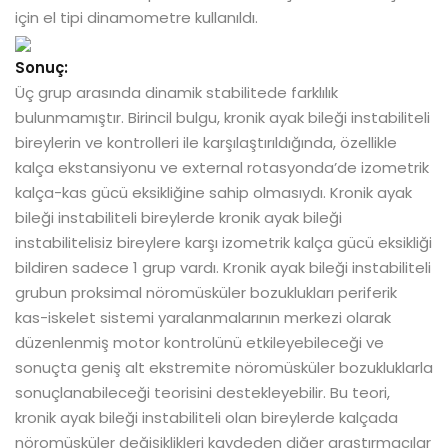
için el tipi dinamometre kullanıldı.
Sonuç:
Üç grup arasında dinamik stabilitede farklılık
bulunmamıştır. Birincil bulgu, kronik ayak bileği instabiliteli
bireylerin ve kontrolleri ile karşılaştırıldığında, özellikle
kalça ekstansiyonu ve external rotasyonda’de izometrik
kalça-kas gücü eksikliğine sahip olmasıydı. Kronik ayak
bileği instabiliteli bireylerde kronik ayak bileği
instabilitelisiz bireylere karşı izometrik kalça gücü eksikliği
bildiren sadece 1 grup vardı. Kronik ayak bileği instabiliteli
grubun proksimal nöromüsküler bozuklukları periferik
kas-iskelet sistemi yaralanmalarının merkezi olarak
düzenlenmiş motor kontrolünü etkileyebileceği ve
sonuçta geniş alt ekstremite nöromüsküler bozukluklarla
sonuçlanabileceği teorisini destekleyebilir. Bu teori,
kronik ayak bileği instabiliteli olan bireylerde kalçada
nöromüsküler değişiklikleri kaydeden diğer araştırmacılar