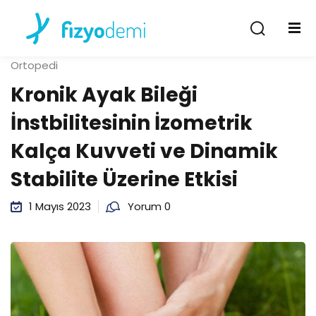
Giriş Yap
Kayıt Ol
Ortopedi
Giriş Yap
Kronik Ayak Bileği
Hesabın yok mu?
Kayıt Ol
İnstbilitesinin İzometrik
Kalça Kuvveti ve Dinamik
Stabilite Üzerine Etkisi
1 Mayıs 2023
Yorum 0
Şifremi unuttum
Beni hatırla