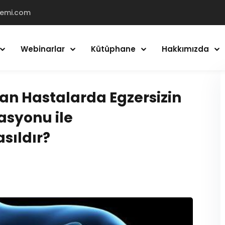
demi.com
Webinarlar
Kütüphane
Hakkımızda
Giriş Yap
Kayıt Ol
an Hastalarda Egzersizin
syonu ile
Giriş Yap
sıldır?
Hesabın yok mu?
Kayıt Ol