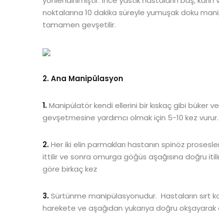
yönlendirilmiştir. İnce yastık hastaların baş, karın 
noktalarına 10 dakika süreyle yumuşak doku manip
tamamen gevşetilir.
2. Ana Manipülasyon
1.
Manipülatör kendi ellerini bir kıskaç gibi büker 
gevşetmesine yardımcı olmak için 5-10 kez vurur.
2.
Her iki elin parmakları hastanın spinöz prosesler
ittilir ve sonra omurga göğüs aşağısına doğru iti
göre birkaç kez
3.
Sürtünme manipülasyonudur. Hastaların sırt kasl
harekete ve aşağıdan yukarıya doğru okşayarak di