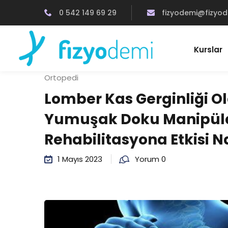
0 542 149 69 29
fizyodemi@fizyo
Kurslar
Ortopedi
Lomber Kas Gerginliği Ol
Yumuşak Doku Manipüla
Rehabilitasyona Etkisi Na
1 Mayıs 2023
Yorum 0