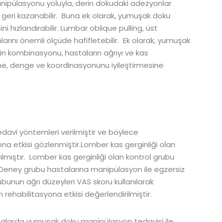
nipülasyonu yoluyla, derin dokudaki adezyonlar
ini geri kazanabilir. Buna ek olarak, yumuşak doku
hızlandırabilir. Lumbar oblique pulling, üst
rını önemli ölçüde hafifletebilir. Ek olarak, yumuşak
in kombinasyonu, hastaların ağrıyı ve kas
ne, denge ve koordinasyonunu iyileştirmesine
edavi yöntemleri verilmiştir ve böylece
ona etkisi gözlenmiştir.Lomber kas gerginliği olan
lmıştır. Lomber kas gerginliği olan kontrol grubu
 Deney grubu hastalarına manipülasyon ile egzersiz
bunun ağrı düzeyleri VAS skoru kullanılarak
 rehabilitasyona etkisi değerlendirilmiştir.
talarda yumuşak doku manipülasyon tedavisi ile