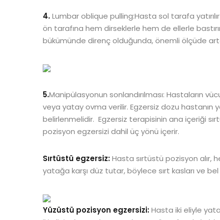
4.
Lumbar oblique pulling:Hasta sol tarafa yatırıl
ön tarafına hem dirseklerle hem de ellerle bastı
bükümünde direnç olduğunda, önemli ölçüde artan
5.
Manipülasyonun sonlandırılması: Hastaların vüc
veya yatay ovma verilir. Egzersiz dozu hastanın 
belirlenmelidir. Egzersiz terapisinin ana içeriği s
pozisyon egzersizi dahil üç yönü içerir.
Sırtüstü egzersiz:
Hasta sırtüstü pozisyon alır, her 
yatağa karşı düz tutar, böylece sırt kasları ve bel 
Yüzüstü pozisyon egzersizi:
Hasta iki eliyle yat