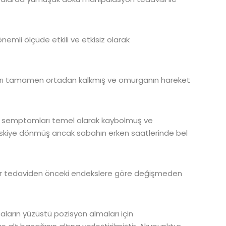
önemli ölçüde etkili ve etkisiz olarak
arı tamamen ortadan kalkmış ve omurganın hareket
ı semptomları temel olarak kaybolmuş ve
de eskiye dönmüş ancak sabahın erken saatlerinde bel
er tedaviden önceki endekslere göre değişmeden
aların yüzüstü pozisyon almaları için