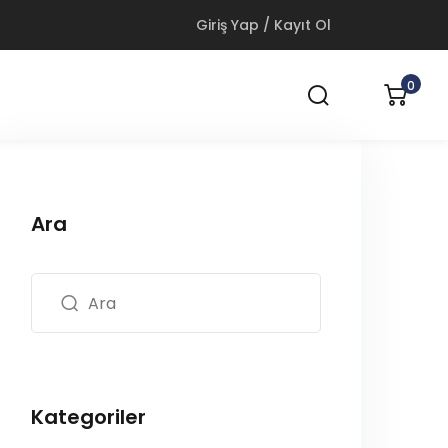
Giriş Yap / Kayıt Ol
0
Ara
Kategoriler