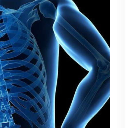
Şifremi unuttum
Beni hatırla