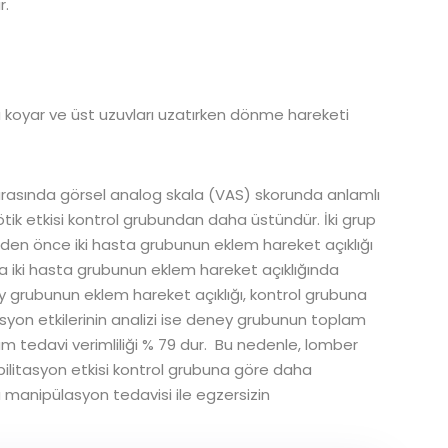
r.
na koyar ve üst uzuvları uzatırken dönme hareketi
arasında görsel analog skala (VAS) skorunda anlamlı
ötik etkisi kontrol grubundan daha üstündür. İki grup
viden önce iki hasta grubunun eklem hareket açıklığı
ra iki hasta grubunun eklem hareket açıklığında
y grubunun eklem hareket açıklığı, kontrol grubuna
asyon etkilerinin analizi ise deney grubunun toplam
am tedavi verimliliği % 79 dur. Bu nedenle, lomber
bilitasyon etkisi kontrol grubuna göre daha
 manipülasyon tedavisi ile egzersizin