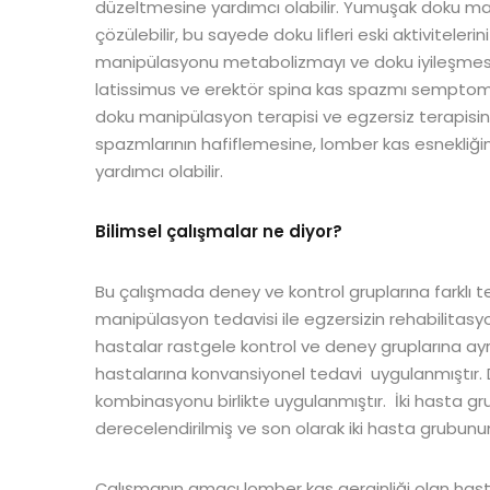
düzeltmesine yardımcı olabilir. Yumuşak doku ma
çözülebilir, bu sayede doku lifleri eski aktiviteler
manipülasyonu metabolizmayı ve doku iyileşmesini 
latissimus ve erektör spina kas spazmı semptomla
doku manipülasyon terapisi ve egzersiz terapisin
spazmlarının hafiflemesine, lomber kas esnekliği
yardımcı olabilir.
Bilimsel çalışmalar ne diyor?
Bu çalışmada deney ve kontrol gruplarına farklı t
manipülasyon tedavisi ile egzersizin rehabilitasy
hastalar rastgele kontrol ve deney gruplarına ayrı
hastalarına konvansiyonel tedavi uygulanmıştır.
kombinasyonu birlikte uygulanmıştır. İki hasta gru
derecelendirilmiş ve son olarak iki hasta grubunun
Çalışmanın amacı lomber kas gerginliği olan has