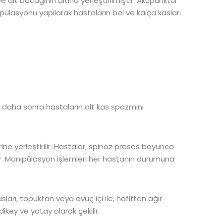
ve alt bacağının altına yerleştirilmiştir. Akupunktur
ülasyonu yapılarak hastaların bel ve kalça kasları
ve daha sonra hastaların alt kas spazmını
ine yerleştirilir. Hastalar, spinöz proses boyunca
lir. Manipülasyon işlemleri her hastanın durumuna
arı, topuktan veya avuç içi ile, hafiften ağır
key ve yatay olarak çekilir.