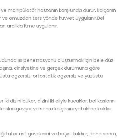
ır ve manipülatör hastanın karşısında durur, kalçanın
rır ve omuzdan ters yönde kuvvet uygulanır.Bel
 aralıkla itme uygulanır.
udunda ısı penetrasyonu oluşturmak için bele düz
yaşına, cinsiyetine ve gerçek durumuna göre
ırtüstü egzersiz, ortostatik egzersiz ve yüzüstü
iki dizini büker, dizini iki eliyle kucaklar, bel kaslarını
kasları gevşer ve sonra kalçasını yataktan kaldırır.
ağı tutar üst gövdesini ve başını kaldırır; daha sonra,