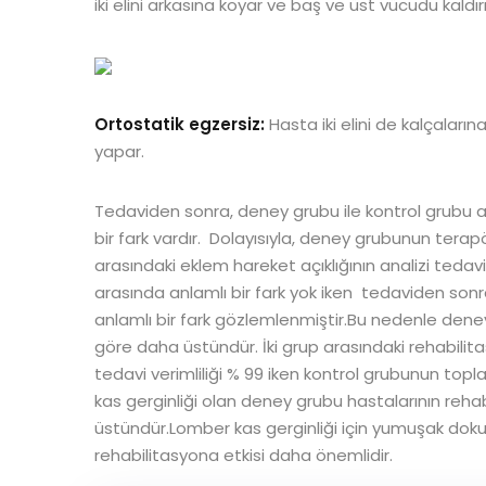
iki elini arkasına koyar ve baş ve üst vücudu kaldırı
Ortostatik egzersiz:
Hasta iki elini de kalçaları
yapar.
Tedaviden sonra, deney grubu ile kontrol grubu 
bir fark vardır. Dolayısıyla, deney grubunun terap
arasındaki eklem hareket açıklığının analizi teda
arasında anlamlı bir fark yok iken tedaviden son
anlamlı bir fark gözlemlenmiştir.Bu nedenle dene
göre daha üstündür. İki grup arasındaki rehabilit
tedavi verimliliği % 99 iken kontrol grubunun topl
kas gerginliği olan deney grubu hastalarının reha
üstündür.Lomber kas gerginliği için yumuşak doku
rehabilitasyona etkisi daha önemlidir.