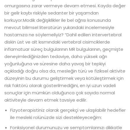
omurgasına zarar vermeye devam etmesi. Kayda değer
bir gelir kaybı riskiyle sedanter bir yaşamdan
korkuyor.Modik değişiklikler ile bel ağrısı konusunda
mevcut bilimsel literatürün yukarıdaki incelemesiyle
hastamıza ne söylemeliyiz? “Dahil edilen intervertebral
diskin üst ve alt kısmındaki vertebral cisimciklerde
inflamatuar süreç bulgularının MR bulgularının, geçmişte
deneyimlediğinizden tedaviye, daha yüksek ağrı
yoğunluğuna ve süresine daha yavaş bir tepkiyi
açıkladığı doğru olsa da, mesleğin türü ve fiziksel aktivite
düzeyinin bu durumu geliştirmek veya kötüleştirmek için
risk faktörü olarak gösterilmediğini, en iyi uzun vadeli
sonuçlar için mümkün olduğunca çok sayıda normal
aktiviteyle devam etmek tavsiye edilir.
Fizyoterapistiniz olarak gerçekçi ve ulaşılabilir hedefler
ile mesleki rolünüzde sizi destekleyeceğim:
Fonksiyonel durumunuzu ve semptomlarınızı dikkatle