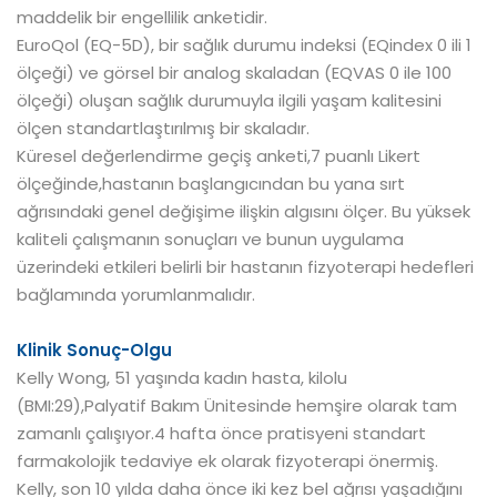
maddelik bir engellilik anketidir.
EuroQol (EQ-5D), bir sağlık durumu indeksi (EQindex 0 ili 1
ölçeği) ve görsel bir analog skaladan (EQVAS 0 ile 100
ölçeği) oluşan sağlık durumuyla ilgili yaşam kalitesini
ölçen standartlaştırılmış bir skaladır.
Küresel değerlendirme geçiş anketi,7 puanlı Likert
ölçeğinde,hastanın başlangıcından bu yana sırt
ağrısındaki genel değişime ilişkin algısını ölçer. Bu yüksek
kaliteli çalışmanın sonuçları ve bunun uygulama
üzerindeki etkileri belirli bir hastanın fizyoterapi hedefleri
bağlamında yorumlanmalıdır.
Klinik Sonuç-Olgu
Kelly Wong, 51 yaşında kadın hasta, kilolu
(BMI:29),Palyatif Bakım Ünitesinde hemşire olarak tam
zamanlı çalışıyor.4 hafta önce pratisyeni standart
farmakolojik tedaviye ek olarak fizyoterapi önermiş.
Kelly, son 10 yılda daha önce iki kez bel ağrısı yaşadığını