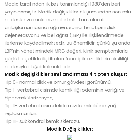
Modic tarafından ilk kez tanımlandığı 1988’den beri
yayınlanmıştır. Modik değişiklikler oluşumundan sorumlu
nedenler ve mekanizmalar hala tam olarak
anlaşılamamasına rağmen, spinal fenotipini disk
dejenerasyonu ve bel ağrısı (LBP) ile ilişkilendirmede
ilerleme kaydedilmektedir. Bu önemlidir, çünkü şu anda
LBP’nin yönetimindeki MRG değeri, klinik semptomlarla
güçlü bir şekilde ilişkili olan fenotipik özelliklerin eksikliği
nedeniyle düşük kalmaktadır.
Modik değişiklikler sınıflandırması 4 tipten oluşur:
Tip 0- normal disk ve omur gövdesi görünümü,
Tip I- vertebral cisimde kemik iliği ödeminin varlığı ve
hipervaskülarizasyon,
Tip II- vertebral cisimdeki kırmızı kemik iliğinin yağ
replasmanları.
Tip III- subkondral kemik sklerozu.
Modik Değişiklikler;