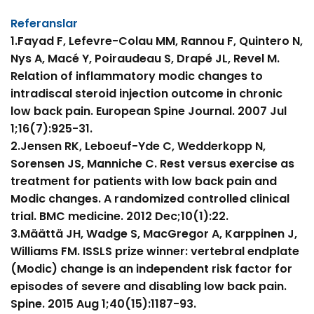
Referanslar
1.Fayad F, Lefevre-Colau MM, Rannou F, Quintero N,
Nys A, Macé Y, Poiraudeau S, Drapé JL, Revel M.
Relation of inflammatory modic changes to
intradiscal steroid injection outcome in chronic
low back pain. European Spine Journal. 2007 Jul
1;16(7):925-31.
2.Jensen RK, Leboeuf-Yde C, Wedderkopp N,
Sorensen JS, Manniche C. Rest versus exercise as
treatment for patients with low back pain and
Modic changes. A randomized controlled clinical
trial. BMC medicine. 2012 Dec;10(1):22.
3.Määttä JH, Wadge S, MacGregor A, Karppinen J,
Williams FM. ISSLS prize winner: vertebral endplate
(Modic) change is an independent risk factor for
episodes of severe and disabling low back pain.
Spine. 2015 Aug 1;40(15):1187-93.