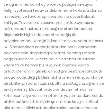
ve ağrısının en son 4 ay önce başladığını belirtiyor.
Kelly,fizyoterapi tedavisindeki ilerleme hakkında olumlu
hissediyor ve fizyoterapi seanslarına düzenli olarak
katılıyor. Tavsiyelere yadsınamaz şekilde uymasına
rağmen, bu hastada kullandığınız standart sonuç
ölçütlerinin hiçbirinde önemli bir değişiklik
belgelenemedi. Nöroşirürji konsültasyonu vardı, MRI’sının
L4-5 seviyesinde nörolojik dokudan ödün vermeden
dejenere diski doğruladığını bildirdi. Nöroloğu modik
değişiklikleri hem L4 hem de L5 vertebral cisimlerde
kaydetti ve Kelly’ye bu bulgunun önemini kısaca
anlattı.Cerrahinin gerekli olmadığını belirtince rahatladı
ancak modik değişikliklerin daha önemli semptomlar ve
disabilite için daha fazla risk altına soktuğunu öğrenince
endişelenmiş. Mevcut tedaviye devam etmesi ve
kötüleşen veya yeni semptomlar yaşaması durumunda
bildirmesi önerildi. Kelly’nin şu anki ana kaygısı fiziksel
olarak mesleğinin sırt problemlerine neden olması ve