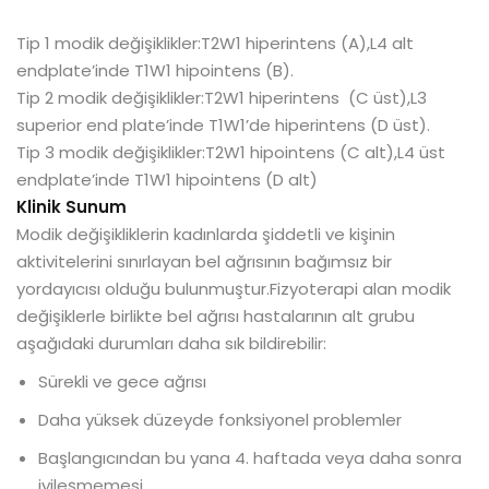
Tip 1 modik değişiklikler:T2W1 hiperintens (A),L4 alt
endplate’inde T1W1 hipointens (B).
Tip 2 modik değişiklikler:T2W1 hiperintens (C üst),L3
superior end plate’inde T1W1’de hiperintens (D üst).
Tip 3 modik değişiklikler:T2W1 hipointens (C alt),L4 üst
endplate’inde T1W1 hipointens (D alt)
Klinik Sunum
Modik değişikliklerin kadınlarda şiddetli ve kişinin
aktivitelerini sınırlayan bel ağrısının bağımsız bir
yordayıcısı olduğu bulunmuştur.Fizyoterapi alan modik
değişiklerle birlikte bel ağrısı hastalarının alt grubu
aşağıdaki durumları daha sık bildirebilir:
Sürekli ve gece ağrısı
Daha yüksek düzeyde fonksiyonel problemler
Başlangıcından bu yana 4. haftada veya daha sonra
iyileşmemesi