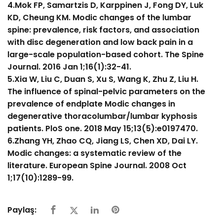
4.Mok FP, Samartzis D, Karppinen J, Fong DY, Luk
KD, Cheung KM. Modic changes of the lumbar
spine: prevalence, risk factors, and association
with disc degeneration and low back pain in a
large-scale population-based cohort. The Spine
Journal. 2016 Jan 1;16(1):32-41.
5.Xia W, Liu C, Duan S, Xu S, Wang K, Zhu Z, Liu H.
The influence of spinal-pelvic parameters on the
prevalence of endplate Modic changes in
degenerative thoracolumbar/lumbar kyphosis
patients. PloS one. 2018 May 15;13(5):e0197470.
6.Zhang YH, Zhao CQ, Jiang LS, Chen XD, Dai LY.
Modic changes: a systematic review of the
literature. European Spine Journal. 2008 Oct
1;17(10):1289-99.
Paylaş: