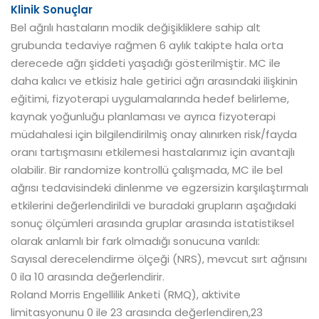
Klinik Sonuçlar
Bel ağrılı hastaların modik değişikliklere sahip alt
grubunda tedaviye rağmen 6 aylık takipte hala orta
derecede ağrı şiddeti yaşadığı gösterilmiştir. MC ile
daha kalıcı ve etkisiz hale getirici ağrı arasındaki ilişkinin
eğitimi, fizyoterapi uygulamalarında hedef belirleme,
kaynak yoğunluğu planlaması ve ayrıca fizyoterapi
müdahalesi için bilgilendirilmiş onay alınırken risk/fayda
oranı tartışmasını etkilemesi hastalarımız için avantajlı
olabilir. Bir randomize kontrollü çalışmada, MC ile bel
ağrısı tedavisindeki dinlenme ve egzersizin karşılaştırmalı
etkilerini değerlendirildi ve buradaki grupların aşağıdaki
sonuç ölçümleri arasında gruplar arasında istatistiksel
olarak anlamlı bir fark olmadığı sonucuna varıldı:
Sayısal derecelendirme ölçeği (NRS), mevcut sırt ağrısını
0 ila 10 arasında değerlendirir.
Roland Morris Engellilik Anketi (RMQ), aktivite
limitasyonunu 0 ile 23 arasında değerlendiren,23