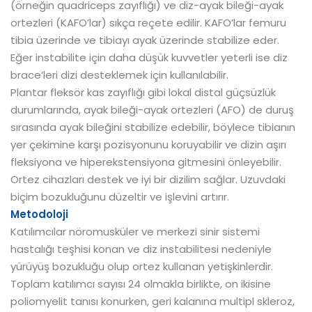
(örneğin quadriceps zayıflığı) ve diz-ayak bileği-ayak
ortezleri (KAFO’lar) sıkça reçete edilir. KAFO’lar femuru
tibia üzerinde ve tibiayı ayak üzerinde stabilize eder.
Eğer instabilite için daha düşük kuvvetler yeterli ise diz
brace’leri dizi desteklemek için kullanılabilir.
Plantar fleksör kas zayıflığı gibi lokal distal güçsüzlük
durumlarında, ayak bileği-ayak ortezleri (AFO) de duruş
sırasında ayak bileğini stabilize edebilir, böylece tibianın
yer çekimine karşı pozisyonunu koruyabilir ve dizin aşırı
fleksiyona ve hiperekstensiyona gitmesini önleyebilir.
Ortez cihazları destek ve iyi bir dizilim sağlar. Uzuvdaki
biçim bozukluğunu düzeltir ve işlevini artırır.
Metodoloji
Katılımcılar nöromusküler ve merkezi sinir sistemi
hastalığı teşhisi konan ve diz instabilitesi nedeniyle
yürüyüş bozukluğu olup ortez kullanan yetişkinlerdir.
Toplam katılımcı sayısı 24 olmakla birlikte, on ikisine
poliomyelit tanısı konurken, geri kalanına multipl skleroz,