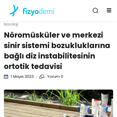
Giriş Yap
Kayıt Ol
Nöroloji
Giriş Yap
Nöromüsküler ve merkezi
Hesabın yok mu?
Kayıt Ol
sinir sistemi bozukluklarına
bağlı diz instabilitesinin
ortotik tedavisi
1 Mayıs 2023
Yorum 0
Şifremi unuttum
Beni hatırla