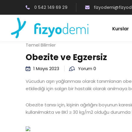
0 542 149 69 29
fizyodemi@fizyo
Kurslar
Temel Bilimler
Obezite ve Egzersiz
1 Mayıs 2023
Yorum 0
Vücudun aşırı yağlanması olarak tanımlanan obez
etkilediği için salgın bir hastalık olarak anılmaya 
Obezite tanısı için, kişinin ağırlığını boyunun kar
kullanılmakta ve BKİ ≥ 30 kg/m2 olduğu durumda k