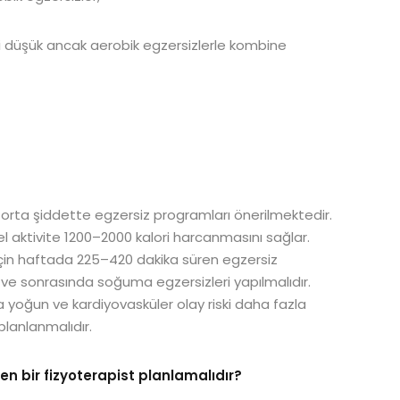
isi düşük ancak aerobik egzersizlerle kombine
n orta şiddette egzersiz programları önerilmektedir.
el aktivite 1200–2000 kalori harcanmasını sağlar.
 için haftada 225–420 dakika süren egzersiz
 ve sonrasında soğuma egzersizleri yapılmalıdır.
a yoğun ve kardiyovasküler olay riski daha fazla
planlanmalıdır.
n bir fizyoterapist planlamalıdır?