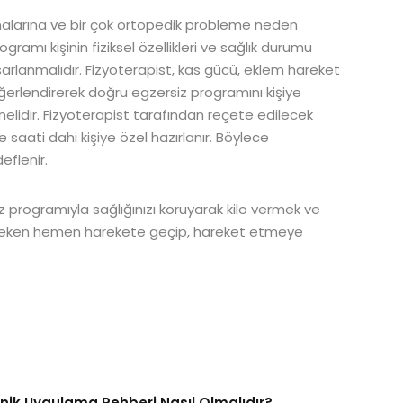
malarına ve bir çok ortopedik probleme neden
amı kişinin fiziksel özellikleri ve sağlık durumu
asarlanmalıdır. Fizyoterapist, kas gücü, eklem hareket
i değerlendirerek doğru egzersiz programını kişiye
nelidir. Fizyoterapist tarafından reçete edilecek
ve saati dahi kişiye özel hazırlanır. Böylece
eflenir.
z programıyla sağlığınızı koruyarak kilo vermek ve
ereken hemen harekete geçip, hareket etmeye
Klinik Uygulama Rehberi Nasıl Olmalıdır?