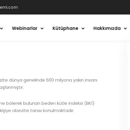
demi.com
Webinarlar
Kütüphane
Hakkımızda
Giriş Yap
Kayıt Ol
Giriş Yap
ite dünya genelinde 600 milyona yakın insanı
Hesabın yok mu?
Kayıt Ol
başlanmıştır.
esine bölerek bulunan beden kütle indeksi (BKİ)
işiye obezite tanısı konulmaktadır.