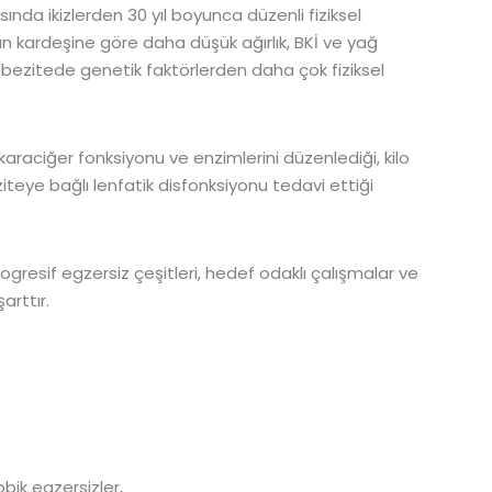
ında ikizlerden 30 yıl boyunca düzenli fiziksel
an kardeşine göre daha düşük ağırlık, BKİ ve yağ
bezitede genetik faktörlerden daha çok fiziksel
, karaciğer fonksiyonu ve enzimlerini düzenlediği, kilo
eye bağlı lenfatik disfonksiyonu tedavi ettiği
ogresif egzersiz çeşitleri, hedef odaklı çalışmalar ve
rttır.
obik egzersizler,