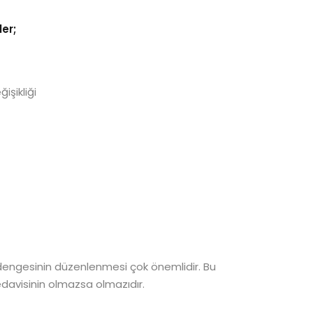
er;
işikliği
 dengesinin düzenlenmesi çok önemlidir. Bu
edavisinin olmazsa olmazıdır.