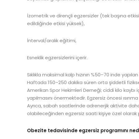
İzometrik ve dirençli egzersizler (tek başına etk
edildiğinde etkisi yüksek),
İnterval/aralık eğitimi,
Esneklik egzersizlerini içerir.
Sıklıkla maksimal kalp hızının %50–70 inde yapıla
Haftada 150–250 dakika süren orta şiddetli fiziks
Amerikan Spor Hekimleri Derneği; ciddi kilo kaybı
yapılmasını önermektedir. Egzersiz öncesi ısınma
Ayrıca, sabah saatlerinde adrenerjik aktivite dah
olabileceğinden egzersiz saati kişiye özel olarak 
Obezite tedavisinde egzersiz programını nede