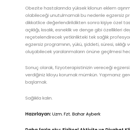
Obezite hastalarında yüksek kilonun eklem aşın
olabileceği unutulmamalı bu nedenle egzersiz progr
dikkatlice değerlendirildikten sonra kişiye özel t
açıklığı, kısalık, esneklik ve denge gibi özellikler
reçetelendirecek yetkinlikteki tek sağlık profesyo
egzersiz programının, yükü, şiddeti, süresi, sıklığı 
oluşabilecek yaralanmaların önüne geçilmesi hed
Sonuç olarak, fizyoterapistinizin vereceği egzersi
verdiğiniz kiloyu korumak mümkün. Yapmanız g
başlamak.
Sağlıkla kalın.
Hazırlayan:
Uzm. Fzt. Bahar Ayberk
Daha fazla oku:
Fiziksel Aktivite ve Diyabet 