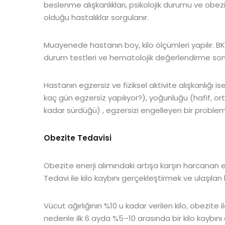
beslenme alışkanlıkları, psikolojik durumu ve ob
olduğu hastalıklar sorgulanır.
Muayenede hastanın boy, kilo ölçümleri yapılır. B
durum testleri ve hematolojik değerlendirme sonuç
Hastanın egzersiz ve fiziksel aktivite alışkanlığı i
kaç gün egzersiz yapılıyor?), yoğunluğu (hafif, ort
kadar sürdüğü) , egzersizi engelleyen bir problem
Obezite Tedavisi
Obezite enerji alımındaki artışa karşın harcanan 
Tedavi ile kilo kaybını gerçekleştirmek ve ulaşıl
Vücut ağırlığının %10 u kadar verilen kilo, obezite ile 
nedenle ilk 6 ayda %5–10 arasında bir kilo kaybın