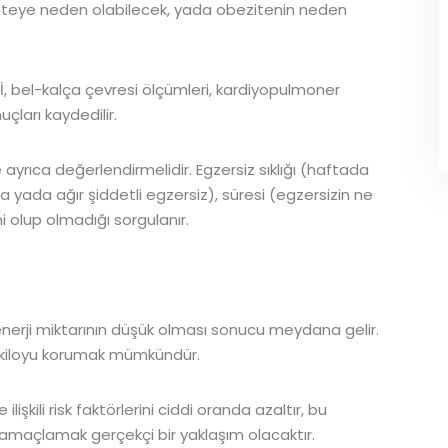
eziteye neden olabilecek, yada obezitenin neden
Kİ, bel-kalça çevresi ölçümleri, kardiyopulmoner
ları kaydedilir.
se ayrıca değerlendirmelidir. Egzersiz sıklığı (haftada
a yada ağır şiddetli egzersiz), süresi (egzersizin ne
i olup olmadığı sorgulanır.
enerji miktarının düşük olması sonucu meydana gelir.
an kiloyu korumak mümkündür.
ilişkili risk faktörlerini ciddi oranda azaltır, bu
ı amaçlamak gerçekçi bir yaklaşım olacaktır.