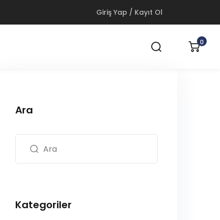
Giriş Yap / Kayıt Ol
0
Ara
Kategoriler