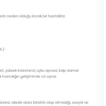
n neden olduğu kronik bir hastalıktır.
Şifremi unuttum
Beni hatırla
b.)
t, yüksek kolesterol, uyku apnesi, kalp damar
k hastalığın gelişiminde rol oynar.
üresi, ailede obez birisinin olup olmadığı, sosyal ve