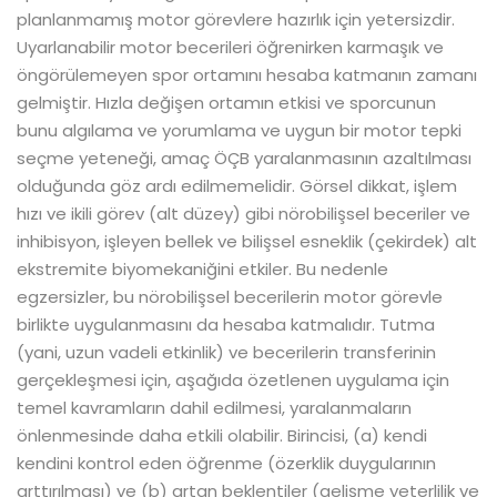
planlanmamış motor görevlere hazırlık için yetersizdir.
Uyarlanabilir motor becerileri öğrenirken karmaşık ve
öngörülemeyen spor ortamını hesaba katmanın zamanı
gelmiştir. Hızla değişen ortamın etkisi ve sporcunun
bunu algılama ve yorumlama ve uygun bir motor tepki
seçme yeteneği, amaç ÖÇB yaralanmasının azaltılması
olduğunda göz ardı edilmemelidir. Görsel dikkat, işlem
hızı ve ikili görev (alt düzey) gibi nörobilişsel beceriler ve
inhibisyon, işleyen bellek ve bilişsel esneklik (çekirdek) alt
ekstremite biyomekaniğini etkiler. Bu nedenle
egzersizler, bu nörobilişsel becerilerin motor görevle
birlikte uygulanmasını da hesaba katmalıdır. Tutma
(yani, uzun vadeli etkinlik) ve becerilerin transferinin
gerçekleşmesi için, aşağıda özetlenen uygulama için
temel kavramların dahil edilmesi, yaralanmaların
önlenmesinde daha etkili olabilir. Birincisi, (a) kendi
kendini kontrol eden öğrenme (özerklik duygularının
arttırılması) ve (b) artan beklentiler (gelişme yeterlilik ve