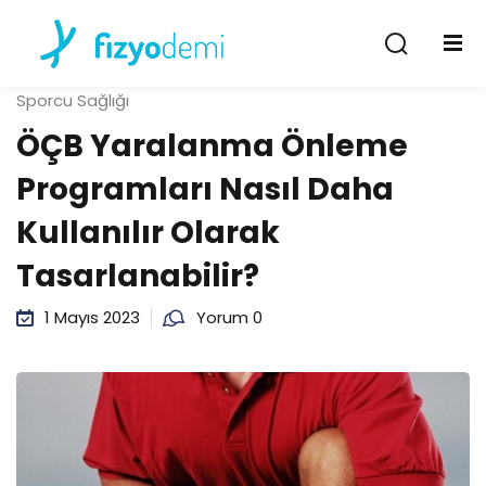
Giriş Yap
Kayıt Ol
Sporcu Sağlığı
Giriş Yap
ÖÇB Yaralanma Önleme
Hesabın yok mu?
Kayıt Ol
Programları Nasıl Daha
Kullanılır Olarak
Tasarlanabilir?
1 Mayıs 2023
Yorum 0
Şifremi unuttum
Beni hatırla