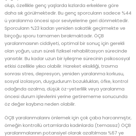
olup, özellikle genç yaşlarda kızlarda erkeklere göre
daha sık görülmektedir. Bu genç sporcuların sadece %44
ü yaralanma öncesi spor seviyelerine geri dönmektedir.
Sporcuların %23 kadarı yeniden sakatlık geçirmekte ve
birçoğu sporu tamamen bırakmaktadır. ÖÇB
yaralanmasının ciddiyeti, optimal bir sonuç için gerekli
olan yoğun, uzun süreli fiziksel rehabilitasyon sürecinde
yansıtılır. Bu kadar uzun bir iyileşme sürecinin psikososyal
etkisi özellikle yıkıcı olabilir. Hareket eksikliği, travma
sonrası stres, depresyon, yeniden yaralanma korkusu,
sosyal izolasyon, duygudurum bozuklukları, öfke, kontrol
odağında azalma, düşük öz-yeterlilik veya yaralanma
öncesi durum işlevlerini yerine getirememe sonucunda
öz değer kaybına neden olabilir.
ÖÇB yaralanmalarını önlemek için çok çaba harcanmıştır,
örneğin kontrollü ortamlarda kadınlarda (temassız) ÖÇB
yaralanmalarının potansiyel olarak azaltılması %67 ye