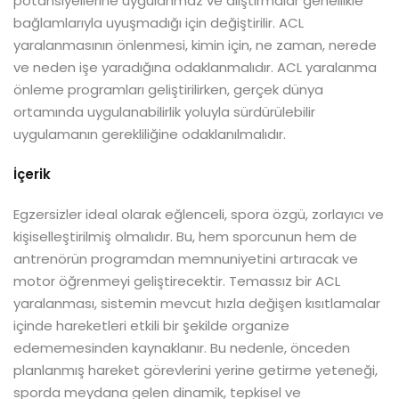
potansiyellerine uygulanmaz ve alıştırmalar genellikle
bağlamlarıyla uyuşmadığı için değiştirilir. ACL
yaralanmasının önlenmesi, kimin için, ne zaman, nerede
ve neden işe yaradığına odaklanmalıdır. ACL yaralanma
önleme programları geliştirilirken, gerçek dünya
ortamında uygulanabilirlik yoluyla sürdürülebilir
uygulamanın gerekliliğine odaklanılmalıdır.
İçerik
Egzersizler ideal olarak eğlenceli, spora özgü, zorlayıcı ve
kişiselleştirilmiş olmalıdır. Bu, hem sporcunun hem de
antrenörün programdan memnuniyetini artıracak ve
motor öğrenmeyi geliştirecektir. Temassız bir ACL
yaralanması, sistemin mevcut hızla değişen kısıtlamalar
içinde hareketleri etkili bir şekilde organize
edememesinden kaynaklanır. Bu nedenle, önceden
planlanmış hareket görevlerini yerine getirme yeteneği,
sporda meydana gelen dinamik, tepkisel ve