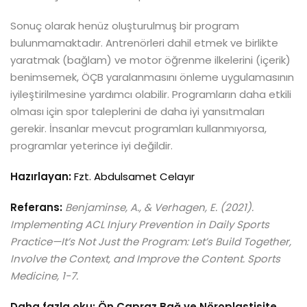
Sonuç olarak henüz oluşturulmuş bir program
bulunmamaktadır. Antrenörleri dahil etmek ve birlikte
yaratmak (bağlam) ve motor öğrenme ilkelerini (içerik)
benimsemek, ÖÇB yaralanmasını önleme uygulamasının
iyileştirilmesine yardımcı olabilir. Programların daha etkili
olması için spor taleplerini de daha iyi yansıtmaları
gerekir. İnsanlar mevcut programları kullanmıyorsa,
programlar yeterince iyi değildir.
Hazırlayan:
Fzt. Abdulsamet Celayır
Referans:
Benjaminse, A., & Verhagen, E. (2021).
Implementing ACL Injury Prevention in Daily Sports
Practice—It’s Not Just the Program: Let’s Build Together,
Involve the Context, and Improve the Content. Sports
Medicine, 1-7.
Daha fazla oku:
Ön Çapraz Bağ ve Nöroplastisite