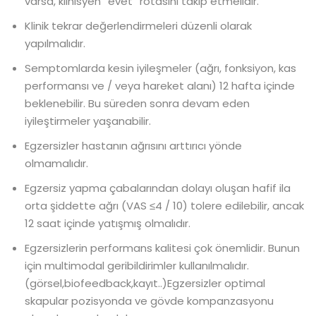
varsa, klinisyen “evet” rotasını takip etmelidir.
Klinik tekrar değerlendirmeleri düzenli olarak
yapılmalıdır.
Semptomlarda kesin iyileşmeler (ağrı, fonksiyon, kas
performansı ve / veya hareket alanı) 12 hafta içinde
beklenebilir. Bu süreden sonra devam eden
iyileştirmeler yaşanabilir.
Egzersizler hastanın ağrısını arttırıcı yönde
olmamalıdır.
Egzersiz yapma çabalarından dolayı oluşan hafif ila
orta şiddette ağrı (VAS ≤4 / 10) tolere edilebilir, ancak
12 saat içinde yatışmış olmalıdır.
Egzersizlerin performans kalitesi çok önemlidir. Bunun
için multimodal geribildirimler kullanılmalıdır.
(görsel,biofeedback,kayıt..)Egzersizler optimal
skapular pozisyonda ve gövde kompanzasyonu