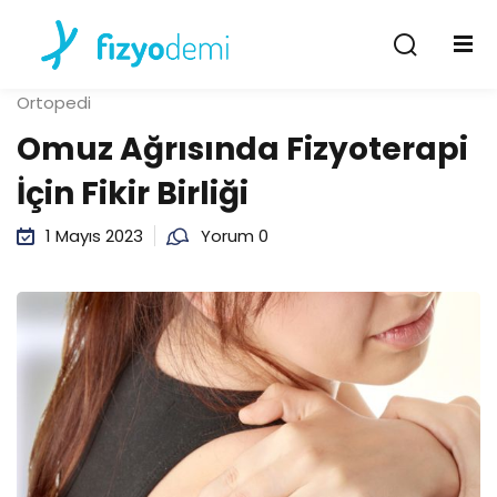
Giriş Yap
Kayıt Ol
Ortopedi
Giriş Yap
Omuz Ağrısında Fizyoterapi
Hesabın yok mu?
Kayıt Ol
İçin Fikir Birliği
1 Mayıs 2023
Yorum 0
Şifremi unuttum
Beni hatırla