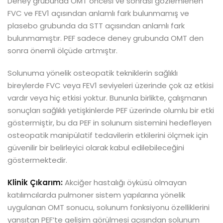
Deney grubunda OMT öncesi ve sonrası gözlemlenen
FVC ve FEV1 açısından anlamlı fark bulunmamış ve
plasebo grubunda da STT açısından anlamlı fark
bulunmamıştır. PEF sadece deney grubunda OMT den
sonra önemli ölçüde artmıştır.
Solunuma yönelik osteopatik tekniklerin sağlıklı
bireylerde FVC veya FEV1 seviyeleri üzerinde çok az etkisi
vardır veya hiç etkisi yoktur. Bununla birlikte, çalışmanın
sonuçları sağlıklı yetişkinlerde PEF üzerinde olumlu bir etki
göstermiştir, bu da PEF in solunum sistemini hedefleyen
osteopatik manipülatif tedavilerin etkilerini ölçmek için
güvenilir bir belirleyici olarak kabul edilebileceğini
göstermektedir.
Klinik Çıkarım:
Akciğer hastalığı öyküsü olmayan
katılımcılarda pulmoner sistem yapılarına yönelik
uygulanan OMT sonucu, solunum fonksiyonu özelliklerini
yansıtan PEF’te gelişim görülmesi açısından solunum