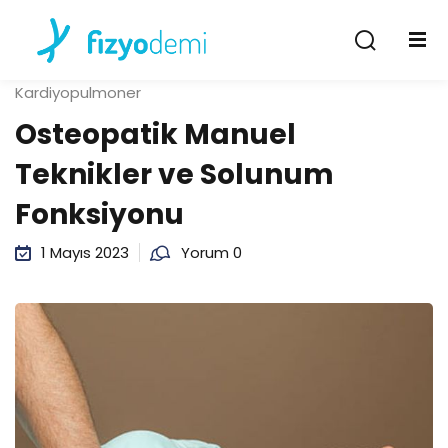
Giriş Yap
Kayıt Ol
Kardiyopulmoner
Giriş Yap
Osteopatik Manuel
Hesabın yok mu?
Kayıt Ol
Teknikler ve Solunum
Fonksiyonu
1 Mayıs 2023
Yorum 0
Şifremi unuttum
Beni hatırla