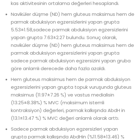
kas aktivitesinin ortalama değerleri hesaplandı.
Naviküler düşme (ND) hem gluteus maksimus hem de
parmak abduksiyon egzersizlerini yapan grupta
5.53±1.58,sadece parmak abduksiyon egzersizlerini
yapan grupta 7.63±2.27 bulundu. Sonuç olarak,
naviküler düşme (ND) hem gluteus maksimus hem de
parmak abduksiyon egzersizlerini yapan grupta
sadece parmak abduksiyon egzersizini yapan gruba
göre anlamlı derecede daha fazla azaldı.
Hem gluteus maksimus hem de parmak abduksiyon
egzersizlerini yapan grupta topuk vuruşunda gluteus
maksimus (11.97±7.26 %) ve vastus medialisin
(13.25±8.38%) % MVC (maksimum istemli
kontraksiyon) değerleri, parmak kalkışında AbdH in
(13.1±13.47 %) % MVC değeri anlamlı olarak arttı.
Sadece parmak abduksiyon egzersizleri yapan
grupta parmak kalkışında AbdHin (%11.58±13.46) %