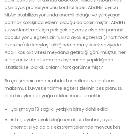
aşırı ayak pronasyonunu kontrol eder. AbdHin ayrıca
MLAın stabilizasyonunda önemli olduğu ve yürüyüşün
parmak kalkışında elzem olduğu da bildirilmiştir . AbdH i
kuvvetlendirmek için pek çok egzersiz olsa da parmak
abduksiyonu egzersizinin, kısa ayak egzersizi (short foot
exercise) ile karşılaştırıldığında daha yüksek seviyede
AbdH kas aktivitesi meydana getirdiği görülmüştür; her
iki egzersiz de oturma pozisyonunda yapıldığında
istatistiksel olarak anlamlı fark görülmemiştir
Bu çalışmanın amacı, abduktör hallucis ve gluteus
maksimus kuvvetlendirme egzersizlerinin pes planusu
olan bireylerde ayağa etkilerini incelemektir.
Çalışmaya 18 sağlıklı yetişkin birey dahil edildi.
Artrit, ayak- ayak bileği cerrahisi, diyabet, ayak
anomalisi ya da alt ekstremitelerinde mevcut kesi