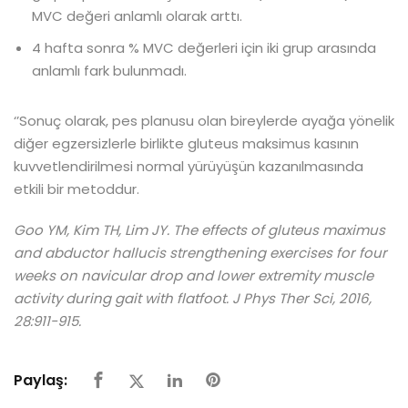
MVC değeri anlamlı olarak arttı.
4 hafta sonra % MVC değerleri için iki grup arasında
anlamlı fark bulunmadı.
‘’Sonuç olarak, pes planusu olan bireylerde ayağa yönelik
diğer egzersizlerle birlikte gluteus maksimus kasının
kuvvetlendirilmesi normal yürüyüşün kazanılmasında
etkili bir metoddur.
Goo YM, Kim TH, Lim JY. The effects of gluteus maximus
and abductor hallucis strengthening exercises for four
weeks on navicular drop and lower extremity muscle
activity during gait with flatfoot. J Phys Ther Sci, 2016,
28:911-915.
Paylaş: