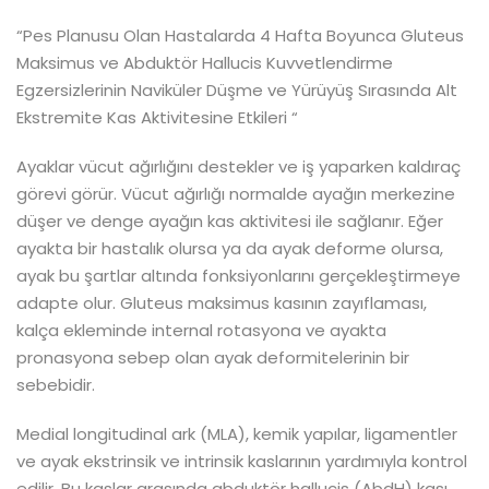
“Pes Planusu Olan Hastalarda 4 Hafta Boyunca Gluteus
Maksimus ve Abduktör Hallucis Kuvvetlendirme
Egzersizlerinin Naviküler Düşme ve Yürüyüş Sırasında Alt
Ekstremite Kas Aktivitesine Etkileri “
Ayaklar vücut ağırlığını destekler ve iş yaparken kaldıraç
görevi görür. Vücut ağırlığı normalde ayağın merkezine
düşer ve denge ayağın kas aktivitesi ile sağlanır. Eğer
ayakta bir hastalık olursa ya da ayak deforme olursa,
ayak bu şartlar altında fonksiyonlarını gerçekleştirmeye
adapte olur. Gluteus maksimus kasının zayıflaması,
kalça ekleminde internal rotasyona ve ayakta
pronasyona sebep olan ayak deformitelerinin bir
sebebidir.
Medial longitudinal ark (MLA), kemik yapılar, ligamentler
ve ayak ekstrinsik ve intrinsik kaslarının yardımıyla kontrol
edilir. Bu kaslar arasında abduktör hallucis (AbdH) kası