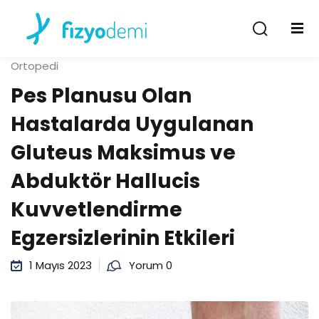
Giriş Yap
Kayıt Ol
Ortopedi
Giriş Yap
Pes Planusu Olan
Hesabın yok mu?
Kayıt Ol
Hastalarda Uygulanan
Gluteus Maksimus ve
Abduktör Hallucis
Kuvvetlendirme
Egzersizlerinin Etkileri
Şifremi unuttum
Beni hatırla
1 Mayıs 2023
Yorum 0