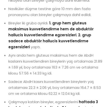
hikayesi olan bireyler çalışmaya dahil edilmedi.
Naviküler düşme testine göre 10 mm den fazla
pronasyonu olan bireyler çalışmaya dahil edildi.
Bireyler iki gruba ayrıldı.
1. grup hem gluteus
maksimus kuvvetlendirme hem de abduktör
hallucis kuvvetlendirme egzersizleri
,
2. grup
sadece abduktör hallucis kuvvetlendirme
egzersizleri
yaptı.
Aynı anda hem gluteus maksimus hem de AbdH
kaslarını kuvvetlendiren bireylerin yaş ortalaması 21.89
± 1.69 yıl, boy ortalaması 163 ± 7.26 cm ve ortalama
kilosu 57.56 ± 14.33 kg idi.
Sadece AbdH kasını kuvvetlendiren bireylerin yaş
ortalaması 22.3 ± 2.06 yıl, boy ortalaması 164.7 ± 8.53
cm ve ortalama kilosu 62.22 ± 12.04 kg idi.
Çalışmaya katılan bireyler, egzersizlerini
haftada 3