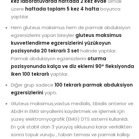
kez laboratuvarda haftada 2 kez evde
olmak
üzere
haftada toplam 5 kez 4 hafta
boyunca
yaptılar.
Hem gluteus maksimus hem de parmak abduksiyon
egzersizlerini yapan bireyler
gluteus maksimus
kuvvetlendirme egzersizlerini yüzükoyun
pozisyonda 20 tekrarlı 3 set
halinde yaptılar.
Parmak abduksiyon egzersizlerini
oturma
pozisyonunda kalça ve diz eklemi 90° fleksiyonda
iken 100 tekrarlı
yaptılar.
Diğer grup sadece
100 tekrarlı parmak abduksiyon
egzersizlerini
yaptı.
Gluteus maksimus,vastus medialis, tibialis anterior ve
AbdH in EMG sinyallerini kaydetmek ve işlemek için
yüzey elektromyografik (EMG) DTS sistemi kullanıldı.
En çok stabil olan 3 yürüyüş siklusuna karar verildikten
sonra topuk vuruşu , taban teması ve parmak kalkışı