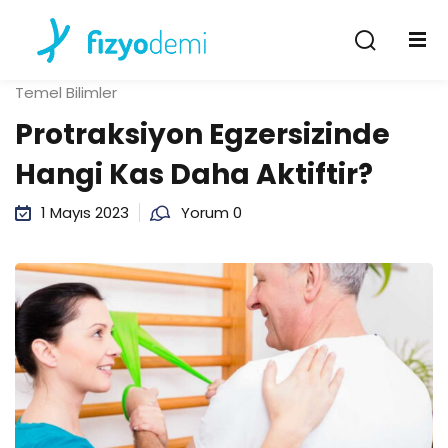
Giriş Yap
Kayıt Ol
Temel Bilimler
Giriş Yap
Protraksiyon Egzersizinde
Hesabın yok mu?
Kayıt Ol
Hangi Kas Daha Aktiftir?
1 Mayıs 2023
Yorum 0
Şifremi unuttum
Beni hatırla