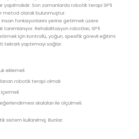
alar yapılmalıdır. Son zamanlarda robotik terapi SP’li
 bir metod olarak bulunmuştur.
in insan fonksiyonlarını yerine getirmek üzere
tanımlanıyor. Rehabilitasyon robotları, SP’li
tirmek için kontrollü, yoğun, spesifik görevli eğitimi
 tekrarlı yaptırmayı sağlar.
cuk eklemeli
lanan robotik terapi olmalı
 içermeli
ğerlendirmesi skalaları ile ölçülmeli.
ik sistem kullanılmış. Bunlar;