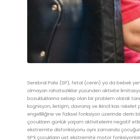
Serebral Palsi (SP), fetal (cenin) ya da bebek y
olmayan rahatsızlıklar yüzünden aktivite limitas
bozukluklarına sebep olan bir problem olarak tanım
kognisyon, iletişim, davranış ve ikincil kas-iskele
engelliliğine ve fiziksel fonksiyon üzerinde derin b
çocukların günlük yaşam aktivitelerini negatif etkil
ekstremite disfonksiyonu aynı zamanda çocuğun aile
SP’li çocukların üst ekstremite motor fonksiyonları