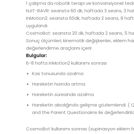
1 çalışma da robotik terapi ve konvansiyonel teda
NJIT-RAVR: seansta 60 dk, haftada 3 seans, 3 ha
InMotion2: seansta 60dk, haftada 2 seans, 8 haft
uygulandı.
CosmoBot: seansta 20 dk, haftada 2 seans, 5 ha
Sonuç ölçümleri; kinematik değişkenler, eklem harek
değerlendirme araçlarını içerir.
Bulgular:
6-8 hafta inMotion2 kullanımı sonrası
Kas tonusunda azalma
Hareketin hızında artma
Hareketin süresinde azalma
Hareketin akıcılığında gelişme gözlemlendi. 
and the Parent Questionairre ile değerlendirild
CosmoBot kullanımı sonrası (supinasyon eklem ha