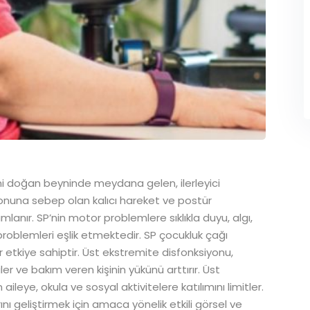
eni doğan beyninde meydana gelen, ilerleyici
yonuna sebep olan kalıcı hareket ve postür
lanır. SP’nin motor problemlere sıklıkla duyu, algı,
t problemleri eşlik etmektedir. SP çocukluk çağı
ir etkiye sahiptir. Üst ekstremite disfonksiyonu,
er ve bakım veren kişinin yükünü arttırır. Üst
ye, okula ve sosyal aktivitelere katılımını limitler.
nı geliştirmek için amaca yönelik etkili görsel ve