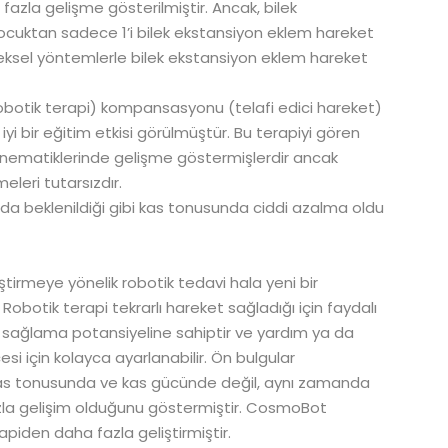
zla gelişme gösterilmiştir. Ancak, bilek
çocuktan sadece 1’i bilek ekstansiyon eklem hareket
eksel yöntemlerle bilek ekstansiyon eklem hareket
robotik terapi) kompansasyonu (telafi edici hareket)
iyi bir eğitim etkisi görülmüştür. Bu terapiyi gören
inematiklerinde gelişme göstermişlerdir ancak
eleri tutarsızdır.
da beklenildiği gibi kas tonusunda ciddi azalma oldu
ştirmeye yönelik robotik tedavi hala yeni bir
. Robotik terapi tekrarlı hareket sağladığı için faydalı
irim sağlama potansiyeline sahiptir ve yardım ya da
i için kolayca ayarlanabilir. Ön bulgular
kas tonusunda ve kas gücünde değil, aynı zamanda
la gelişim olduğunu göstermiştir. CosmoBot
apiden daha fazla geliştirmiştir.