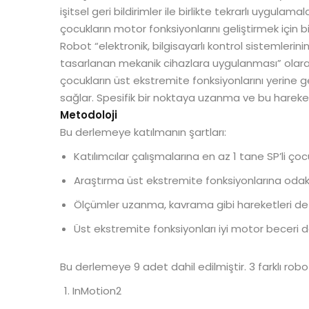
işitsel geri bildirimler ile birlikte tekrarlı uygulam
çocukların motor fonksiyonlarını geliştirmek için
Robot “elektronik, bilgisayarlı kontrol sistemlerin
tasarlanan mekanik cihazlara uygulanması” olarak 
çocukların üst ekstremite fonksiyonlarını yerine ge
sağlar. Spesifik bir noktaya uzanma ve bu hareketi
Metodoloji
Bu derlemeye katılmanın şartları:
Katılımcılar çalışmalarına en az 1 tane SP’li ço
Araştırma üst ekstremite fonksiyonlarına odak
Ölçümler uzanma, kavrama gibi hareketleri de
Üst ekstremite fonksiyonları iyi motor beceri de
Bu derlemeye 9 adet dahil edilmiştir. 3 farklı robot
InMotion2