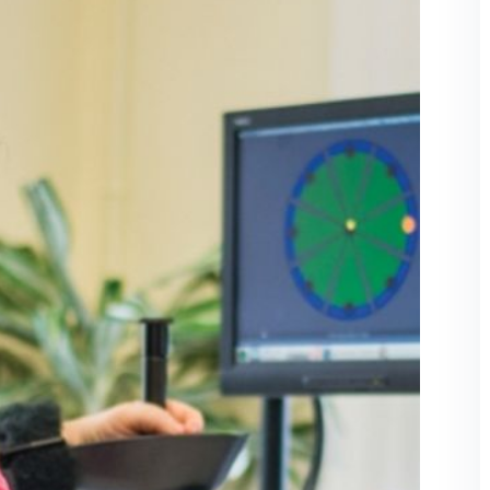
Şifremi unuttum
Beni hatırla