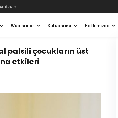
demi.com
Webinarlar
Kütüphane
Hakkımızda
Giriş Yap
Kayıt Ol
l palsili çocukların üst
na etkileri
Giriş Yap
Hesabın yok mu?
Kayıt Ol