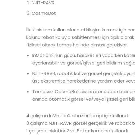
NJIT-RAVR
CosmoBot
İlk iki sistem kullanıcılarla etkileşim kurmak için 
kolunu robot koluyla sabitlenmesi için tipik olarak
fiziksel olarak temas halinde olması gerekiyor.
InMotion2’nun gücü, haraketleri yaparken katı
ayarlanabilir ve görsel/işitsel geri bildirim sağla
NJIT-RAVR, robotik kol ve görsel gerçeklik oyunl
üst ekstremite hareketlerine yardım eder veya
Temassız CosmoBot sistemi önceden belirlenm
anında otomatik görsel ve/veya işitsel geri bil
4 çalışma InMotion2 cihazını terapi için kullandı.
3 çalışma NJIT-RAVR görsel gerçeklik ve robotik te
1 çalışma InMotion2 ve Botox kombine kullandı.