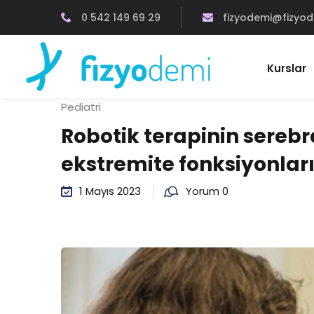
0 542 149 69 29
fizyodemi@fizyo
Kurslar
Pediatri
Robotik terapinin serebra
ekstremite fonksiyonları
1 Mayıs 2023
Yorum 0