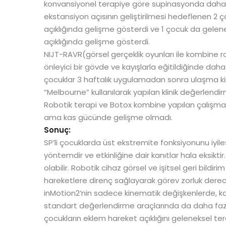
konvansiyonel terapiye göre supinasyonda daha fa
ekstansiyon açısının geliştirilmesi hedeflenen 2 
açıklığında gelişme gösterdi ve 1 çocuk da gelen
açıklığında gelişme gösterdi.
NIJT-RAVR(görsel gerçeklik oyunları ile kombine 
önleyici bir gövde ve kayışlarla eğitildiğinde daha 
çocuklar 3 haftalık uygulamadan sonra ulaşma k
“Melbourne” kullanılarak yapılan klinik değerlendirm
Robotik terapi ve Botox kombine yapılan çalışma
ama kas gücünde gelişme olmadı.
Sonuç:
SP’li çocuklarda üst ekstremite fonksiyonunu iyile
yöntemdir ve etkinliğine dair kanıtlar hala eksiktir
olabilir. Robotik cihaz görsel ve işitsel geri bild
hareketlere direnç sağlayarak görev zorluk dereces
inMotion2’nin sadece kinematik değişkenlerde, 
standart değerlendirme araçlarında da daha faz
çocukların eklem hareket açıklığını geleneksel ter