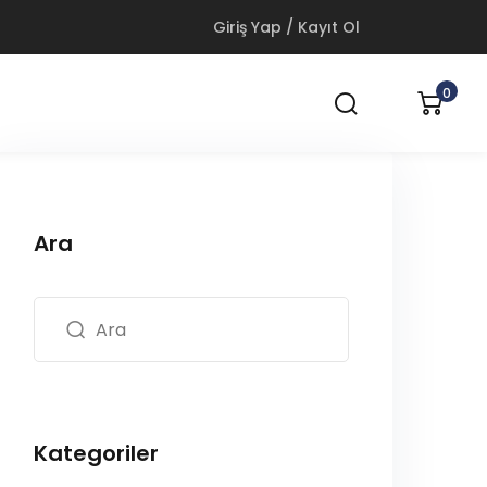
Giriş Yap / Kayıt Ol
0
Ara
Kategoriler