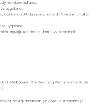
viyi kombine kullandı.
fta uygulandı.
a, bazıları da 60 dk/seans, haftada 3 seans, 6 hafta
fta uygulandı.
et açıklığı, kas tonusu, kas kuvveti ve klinik
( QUEST, Melbourne, The Reaching Performance Scale
i.)
reket açıklığı arttırmak için görev düzenlenmiş)