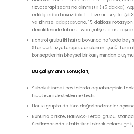
fizyoterapi seansına alınmıştır (45 dakika). Aqu
edildiğinden havuzdaki tedavi süresi yaklaşık 
ve zihinsel adaptasyona, 15 dakikası rotasyon 
derinliklerinde lokomosyon çalışmalarına ayrılmı
Kontrol grubu iki hafta boyunca haftada beş se
Standart fizyoterapi seanslarının içeriği tanım
konseptlerinin bireysel bir karışımından oluşmu
Bu çalışmanın sonuçları,
Subakut inmeli hastalarda aquaterapinin fonksi
hipotezini desteklemektedir.
Her iki grupta da tüm değerlendirmeler açısınd
Bununla birlikte, Halliwick-Terapi grubu, stan
Sınıflamasında istatistiksel olarak anlamlı geli