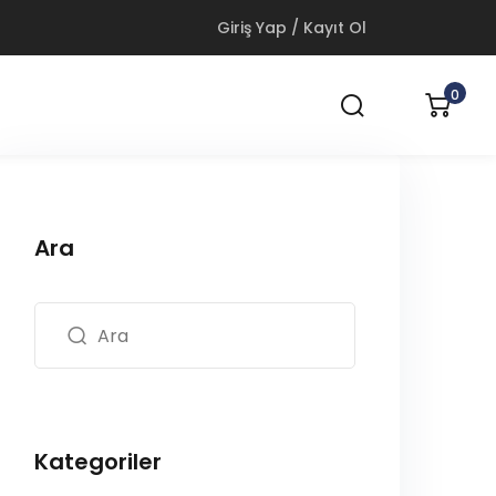
Giriş Yap / Kayıt Ol
0
Ara
Kategoriler