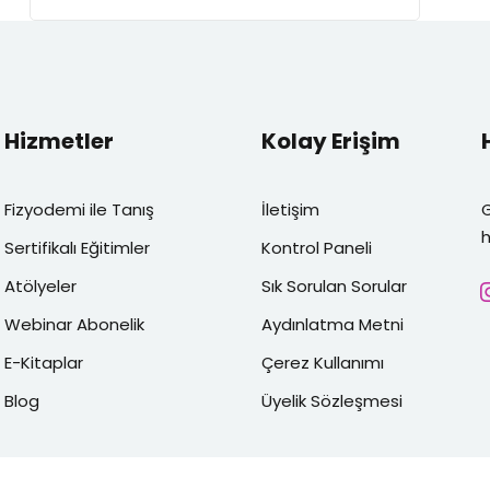
Education (eğitim)-
Reintegration (yeniden
entegrasyon)-Autonomy
(otonomi)
Hizmetler
Kolay Erişim
Fizyodemi ile Tanış
İletişim
h
Sertifikalı Eğitimler
Kontrol Paneli
Atölyeler
Sık Sorulan Sorular
Webinar Abonelik
Aydınlatma Metni
E-Kitaplar
Çerez Kullanımı
Blog
Üyelik Sözleşmesi