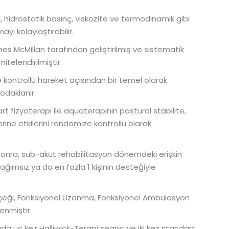
 hidrostatik basınç, viskozite ve termodinamik gibi
ayı kolaylaştırabilir.
es McMillan tarafından geliştirilmiş ve sistematik
telendirilmiştir.
ve kontrollü hareket açısından bir temel olarak
odaklanır.
t fizyoterapi ile aquaterapinin postural stabilite,
ne etkilerini randomize kontrollü olarak
a sonra, sub-akut rehabilitasyon dönemdeki erişkin
ımsız ya da en fazla 1 kişinin desteğiyle
lçeği, Fonksiyonel Uzanma, Fonksiyonel Ambulasyon
enmiştir.
da üç kez Halliwick-Terapi seansı ve iki kez standart