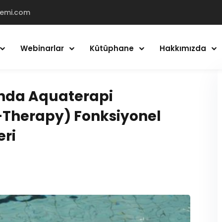
demi.com
Webinarlar
Kütüphane
Hakkımızda
Giriş Yap
Kayıt Ol
nda Aquaterapi
-Therapy) Fonksiyonel
Giriş Yap
eri
Hesabın yok mu?
Kayıt Ol