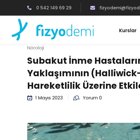
0 542 149 69 29
fizyodemi@fizyo
Kurslar
Nöroloji
Subakut İnme Hastaları
Yaklaşımının (Halliwick
Hareketlilik Üzerine Etkil
1 Mayıs 2023
Yorum 0