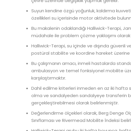
çevre üzerinde değişiklik yapmak gerekir.
Suyun kendine özgü yoğunluk, kaldırma kuvveti,
özellikleri su içerisinde motor aktivitede bulunm
Bu makalenin odaklandığı Halliwick-Terapi, Jam
müdahale ile problem çözme yaklaşımı olarak ni
Halliwick-Terapi, su içinde ve dışında güvenli 
postüral stabilite ve koordine hareket üzerine 
Bu çalışmanın amacı, inmeli hastalarda standar
ambulasyon ve temel fonksiyonel mobilite üzeri
karşılaştırmaktır.
Dahil edilme kriterleri inmeden en az iki haft
olma ve sandalyeden sandalyeye transferin bağ
gerçekleştirebilmesi olarak belirlenmiştir.
Değerlendirme ölçekleri olarak, Berg Denge Ö
Sınıflaması ve Rivermead Mobilite İndeksi belirl
Halliwick-Terapi grubu iki hafta boyunca, hafta