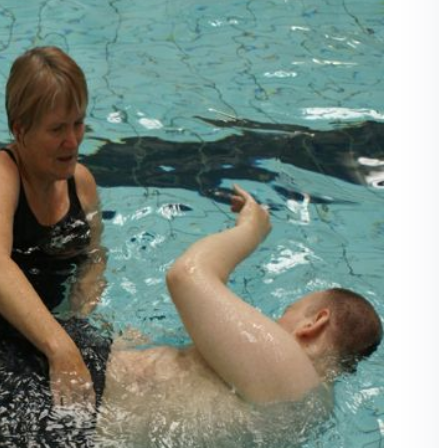
Şifremi unuttum
Beni hatırla