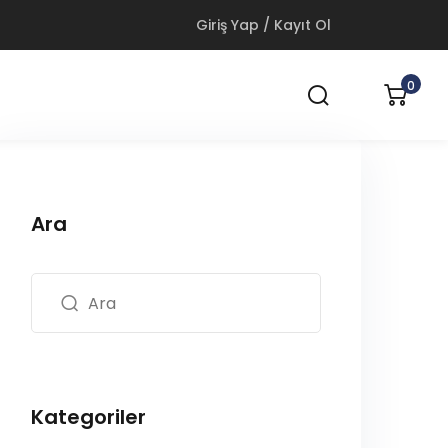
Giriş Yap / Kayıt Ol
0
Ara
Kategoriler