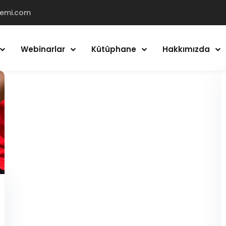
demi.com
Webinarlar
Kütüphane
Hakkımızda
Giriş Yap
Kayıt Ol
Giriş Yap
Hesabın yok mu?
Kayıt Ol