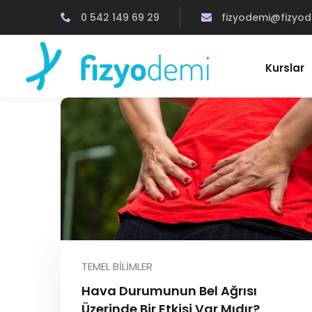
0 542 149 69 29
fizyodemi@fizyo
Kurslar
TEMEL BILIMLER
Hava Durumunun Bel Ağrısı
Üzerinde Bir Etkisi Var Mıdır?