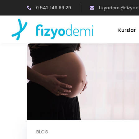
0 542 149 69 29
fizyodemi@fizyo
Kurslar
BLOG