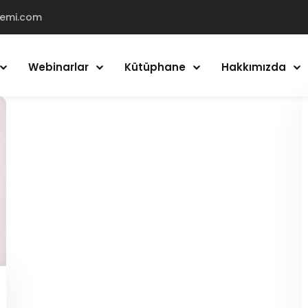
demi.com
Webinarlar
Kütüphane
Hakkımızda
Giriş Yap
Kayıt Ol
Giriş Yap
Hesabın yok mu?
Kayıt Ol