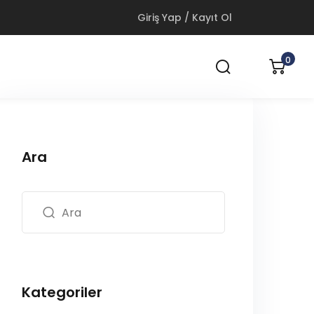
Giriş Yap / Kayıt Ol
0
Ara
Kategoriler