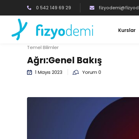
0 542 149 69 29
fizyodemi@fizyo
Kurslar
Temel Bilimler
Ağrı:Genel Bakış
1 Mayıs 2023
Yorum 0