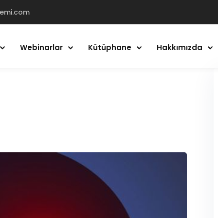
demi.com
Webinarlar
Kütüphane
Hakkımızda
Giriş Yap
Kayıt Ol
Giriş Yap
Hesabın yok mu?
Kayıt Ol