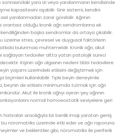
ve sonrasındaki yara izi veya yaralanmanın kendisinde
me kapasitesini aşabilir. Sinir sistemi, kendini
ıl yaralanmadan zarar görebilir. Ağrının
orantısız olduğu kronik ağrı sendromlarına ek
n kendiliğinden başka sendromlar da ortaya çıkabilir.
oku üzerine stres, çevresel ve duygusal faktörlerin
katkıda bulunması muhtemeldir. Kronik ağrı, akut
mi sağlayan tedaviler altta yatan patolojik süreci
ktir. Kişinin ağrı algısının nedeni tıbbi tedavilere
yin yaşamı üzerindeki etkisini değiştirmek için
pi biçimleri kullanılabilir. Tıpkı beyin deneyimle
ında, beynin de etkisini minimumda tutmak için ağrı
mkündür. Akut ile kronik ağrıyı ayıran şey ağrının
 fonksiyonlarını normal homoeostatik seviyelere geri
atıraları aracılığıyla bir benlik imajı yaratan geniş
iler bu nöromatriks üzerinde etki eder ve ağrı raporuna
neyimler ve beklentiler gibi, nöromatriks ile periferik