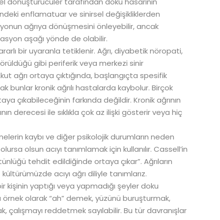
zel dönüştürücüler tarafından doku hasarının
ndeki enflamatuar ve sinirsel değişikliklerden
siyonun ağrıya dönüşmesini önleyebilir, ancak
lasyon aşağı yönde de olabilir.
arlı bir uyaranla tetiklenir. Ağrı, diyabetik nöropati,
rüldüğü gibi periferik veya merkezi sinir
Akut ağrı ortaya çıktığında, başlangıçta spesifik
cak bunlar kronik ağrılı hastalarda kaybolur. Birçok
a çıkabileceğinin farkında değildir. Kronik ağrının
ın derecesi ile sıklıkla çok az ilişki gösterir veya hiç
snelerin kaybı ve diğer psikolojik durumların neden
olursa olsun acıyı tanımlamak için kullanılır. Cassell’in
 bütünlüğü tehdit edildiğinde ortaya çıkar”. Ağrıların
ültürümüzde acıyı ağrı diliyle tanımlarız.
ir kişinin yaptığı veya yapmadığı şeyler doku
rına örnek olarak “ah” demek, yüzünü buruşturmak,
 çalışmayı reddetmek sayılabilir. Bu tür davranışlar