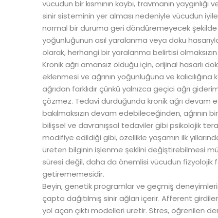
vücudun bir kısmının kaybı, travmanın yaygınlığı 
sinir sisteminin yer alması nedeniyle vücudun iyileş
normal bir duruma geri döndüremeyecek şekilde as
yoğunluğunun asıl yaralanma veya doku hasarıyla 
olarak, herhangi bir yaralanma belirtisi olmaksızı
Kronik ağrı amansız olduğu için, orijinal hasarlı d
eklenmesi ve ağrının yoğunluğuna ve kalıcılığına 
ağrıdan farklıdır çünkü yalnızca geçici ağrı gideri
çözmez. Tedavi durduğunda kronik ağrı devam edece
bakılmaksızın devam edebileceğinden, ağrının bire
bilişsel ve davranışsal tedaviler gibi psikolojik tera
modifiye edildiği gibi, özellikle yaşamın ilk yıllar
üreten bilginin işlenme şeklini değiştirebilmesi mü
süresi değil, daha da önemlisi vücudun fizyolojik
getirememesidir.
Beyin, genetik programlar ve geçmiş deneyimlerin h
çapta dağıtılmış sinir ağları içerir. Afferent gird
yol açan çıktı modelleri üretir. Stres, öğrenilen de