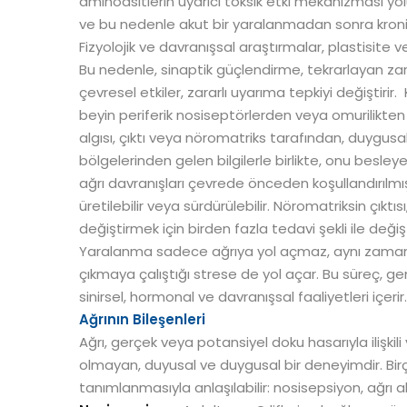
aminoasitlerin uyarıcı toksik etki mekanizması yoluy
ve bu nedenle akut bir yaralanmadan sonra kronik
Fizyolojik ve davranışsal araştırmalar, plastisit
Bu nedenle, sinaptik güçlendirme, tekrarlayan zara
çevresel etkiler, zararlı uyarıma tepkiyi değiştirir.
beyin periferik nosiseptörlerden veya omurilikten 
algısı, çıktı veya nöromatriks tarafından, duygusal
bölgelerinden gelen bilgilerle birlikte, onu besleyen 
ağrı davranışları çevrede önceden koşullandırılmış 
üretilebilir veya sürdürülebilir. Nöromatriksin çıktıs
değiştirmek için birden fazla tedavi şekli ile değiştir
Yaralanma sadece ağrıya yol açmaz, aynı zama
çıkmaya çalıştığı strese de yol açar. Bu süreç, ge
sinirsel, hormonal ve davranışsal faaliyetleri içerir
Ağrının Bileşenleri
Ağrı, gerçek veya potansiyel doku hasarıyla ilişki
olmayan, duyusal ve duygusal bir deneyimdir. Birço
tanımlanmasıyla anlaşılabilir: nosisepsiyon, ağrı alg