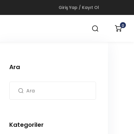
Giriş Yap / Kayıt Ol
0
Ara
Kategoriler