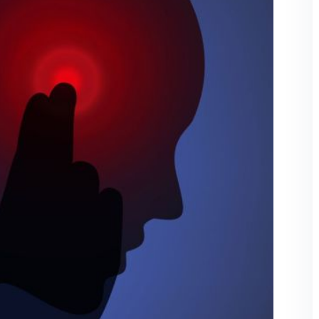
Şifremi unuttum
Beni hatırla