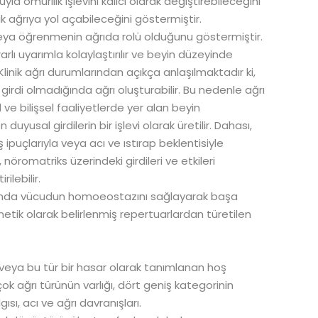
la omurilik işlevini kalıcı olarak değiştirebileceğini
 ağrıya yol açabileceğini göstermiştir.
e veya öğrenmenin ağrıda rolü olduğunu göstermiştir.
rlı uyarımla kolaylaştırılır ve beyin düzeyinde
 Klinik ağrı durumlarından açıkça anlaşılmaktadır ki,
girdi olmadığında ağrı oluşturabilir. Bu nedenle ağrı
 ve bilişsel faaliyetlerde yer alan beyin
duyusal girdilerin bir işlevi olarak üretilir. Dahası,
ipuçlarıyla veya acı ve ıstırap beklentisiyle
ı, nöromatriks üzerindeki girdileri ve etkileri
ilebilir.
nda vücudun homoeostazını sağlayarak başa
netik olarak belirlenmiş repertuarlardan türetilen
.
li veya bu tür bir hasar olarak tanımlanan hoş
k ağrı türünün varlığı, dört geniş kategorinin
ısı, acı ve ağrı davranışları.