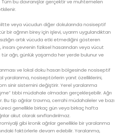
lir. Tüm bu davranışlar gerçektir ve muhtemelen
kilenir.
ciltte veya vücudun diğer dokularında nosiseptif
r bir ağrının birey için işlevi, uyarım uygulandıktan
tsızlığın artık vücuda etki etmediğini gösteren
ı, insanı çevrenin fiziksel hasarından veya vücut
 Bu tür ağrı, günlük yaşamda her yerde bulunur ve
nması ve lokal doku hasarı bölgesinde nosiseptif
l yaralanma, nosiseptörlerin yanıt özelliklerini,
m sinir sistemini değiştirir. Yerel yaralanma
eşme” tıbbi müdahale olmadan gerçekleşebilir. Ağrı
Bu tip ağrılar travma, cerrahi müdahaleler ve bazı
üreci genellikle birkaç gün veya birkaç hafta
lar akut olarak sınıflandırılmaz.
romiyalji gibi kronik ağrılar genellikle bir yaralanma
ışındaki faktörlerle devam edebilir. Yaralanma,