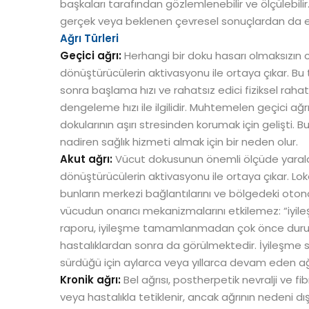
başkaları tarafından gözlemlenebilir ve ölçülebi
gerçek veya beklenen çevresel sonuçlardan da et
Ağrı Türleri
Geçici ağrı:
Herhangi bir doku hasarı olmaksızın 
dönüştürücülerin aktivasyonu ile ortaya çıkar. Bu tü
sonra başlama hızı ve rahatsız edici fiziksel raha
dengeleme hızı ile ilgilidir. Muhtemelen geçici ağr
dokularının aşırı stresinden korumak için gelişti.
nadiren sağlık hizmeti almak için bir neden olur.
Akut ağrı:
Vücut dokusunun önemli ölçüde yarala
dönüştürücülerin aktivasyonu ile ortaya çıkar. Loka
bunların merkezi bağlantılarını ve bölgedeki otono
vücudun onarıcı mekanizmalarını etkilemez: “iyil
raporu, iyileşme tamamlanmadan çok önce durur. 
hastalıklardan sonra da görülmektedir. İyileşme s
sürdüğü için aylarca veya yıllarca devam eden ağrı
Kronik ağrı:
Bel ağrısı, postherpetik nevralji ve fib
veya hastalıkla tetiklenir, ancak ağrının nedeni d