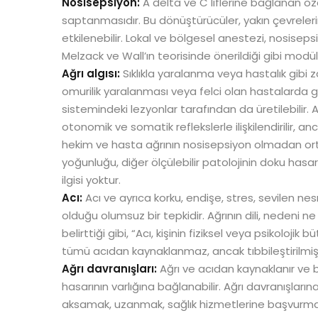
Nosisepsiyon:
A delta ve C liflerine bağlanan ö
saptanmasıdır. Bu dönüştürücüler, yakın çevreleri
etkilenebilir. Lokal ve bölgesel anestezi, nosisep
Melzack ve Wall’ın teorisinde önerildiği gibi modü
Ağrı algısı:
Sıklıkla yaralanma veya hastalık gibi zar
omurilik yaralanması veya felci olan hastalarda gö
sistemindeki lezyonlar tarafından da üretilebilir. 
otonomik ve somatik reflekslerle ilişkilendirilir, an
hekim ve hasta ağrının nosisepsiyon olmadan ortay
yoğunluğu, diğer ölçülebilir patolojinin doku hasarın
ilgisi yoktur.
Acı:
Acı ve ayrıca korku, endişe, stres, sevilen ne
olduğu olumsuz bir tepkidir. Ağrının dili, nedeni ne 
belirttiği gibi, “Acı, kişinin fiziksel veya psikolojik
tümü acıdan kaynaklanmaz, ancak tıbbileştirilmiş k
Ağrı davranışları:
Ağrı ve acıdan kaynaklanır ve b
hasarının varlığına bağlanabilir. Ağrı davranışla
aksamak, uzanmak, sağlık hizmetlerine başvurmak,