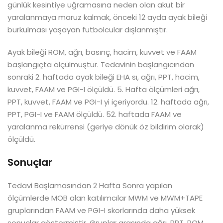
günlük kesintiye uğramasına neden olan akut bir
yaralanmaya maruz kalmak, önceki 12 ayda ayak bileği
burkulması yaşayan futbolcular dışlanmıştır.
Ayak bileği ROM, ağrı, basınç, hacim, kuvvet ve FAAM
başlangıçta ölçülmüştür. Tedavinin başlangıcından
sonraki 2. haftada ayak bileği EHA sı, ağrı, PPT, hacim,
kuvvet, FAAM ve PGI-I ölçüldü. 5. Hafta ölçümleri ağrı,
PPT, kuvvet, FAAM ve PGI-I yi içeriyordu. 12. haftada ağrı,
PPT, PGI-I ve FAAM ölçüldü. 52. haftada FAAM ve
yaralanma rekürrensi (geriye dönük öz bildirim olarak)
ölçüldü.
Sonuçlar
Tedavi Başlamasından 2 Hafta Sonra yapılan
ölçümlerde MOB alan katılımcılar MWM ve MWM+TAPE
gruplarından FAAM ve PGI-I skorlarında daha yüksek
sonuçlar göstermiştir. Gruplar arasında ağrı, PPT, ROM,