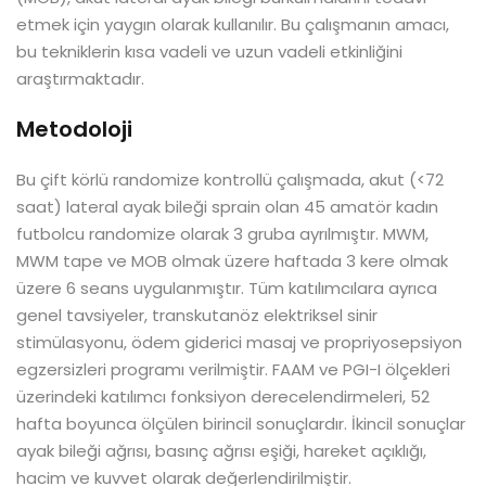
etmek için yaygın olarak kullanılır. Bu çalışmanın amacı,
bu tekniklerin kısa vadeli ve uzun vadeli etkinliğini
araştırmaktadır.
Metodoloji
Bu çift körlü randomize kontrollü çalışmada, akut (<72
saat) lateral ayak bileği sprain olan 45 amatör kadın
futbolcu randomize olarak 3 gruba ayrılmıştır. MWM,
MWM tape ve MOB olmak üzere haftada 3 kere olmak
üzere 6 seans uygulanmıştır. Tüm katılımcılara ayrıca
genel tavsiyeler, transkutanöz elektriksel sinir
stimülasyonu, ödem giderici masaj ve propriyosepsiyon
egzersizleri programı verilmiştir. FAAM ve PGI-I ölçekleri
üzerindeki katılımcı fonksiyon derecelendirmeleri, 52
hafta boyunca ölçülen birincil sonuçlardır. İkincil sonuçlar
ayak bileği ağrısı, basınç ağrısı eşiği, hareket açıklığı,
hacim ve kuvvet olarak değerlendirilmiştir.