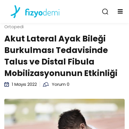
Giriş Yap
Kayıt Ol
Ortopedi
Giriş Yap
Akut Lateral Ayak Bileği
Hesabın yok mu?
Kayıt Ol
Burkulması Tedavisinde
Talus ve Distal Fibula
Mobilizasyonunun Etkinliği
1 Mayıs 2022
Yorum 0
Şifremi unuttum
Beni hatırla