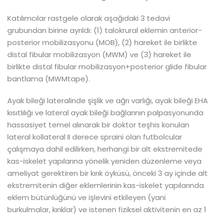
Katılımcılar rastgele olarak aşağıdaki 3 tedavi
grubundan birine ayrıldı: (1) talokrural eklemin anterior-
posterior mobilizasyonu (MOB), (2) hareket ile birlikte
distal fibular mobilizasyon (MWM) ve (3) hareket ile
birlikte distal fibular mobilizasyon+posterior glide fibular
bantlama (MWMtape).
Ayak bileği lateralinde şişlik ve ağrı varlığı, ayak bileği EHA
kısıtlılığı ve lateral ayak bileği bağlarının palpasyonunda
hassasiyet temel alınarak bir doktor teşhis konulan
lateral kollateral II derece spraini olan futbolcular
çalışmaya dahil edilirken, herhangi bir alt ekstremitede
kas-iskelet yapılarına yönelik yeniden düzenleme veya
ameliyat gerektiren bir kırık öyküsü, önceki 3 ay içinde alt
ekstremitenin diğer eklemlerinin kas-iskelet yapılarında
eklem bütünlüğünü ve işlevini etkileyen (yani
burkulmalar, kırıklar) ve istenen fiziksel aktivitenin en az 1