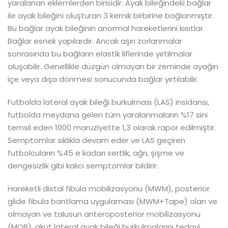
yaralanan eklemlerden birisidir. Ayak bileğindeki bağlar
ile ayak bileğini oluşturan 3 kemik birbirine bağlanmıştır.
Bu bağlar ayak bileğinin anormal hareketlerini kısıtlar.
Bağlar esnek yapılardır. Ancak aşırı zorlanmalar
sonrasında bu bağların elastik liflerinde yırtılmalar
oluşabilir. Genellikle düzgün olmayan bir zeminde ayağın
içe veya dışa dönmesi sonucunda bağlar yırtılabilir.
Futbolda lateral ayak bileği burkulması (LAS) insidansı,
futbolda meydana gelen tüm yaralanmaların %17 sini
temsil eden 1000 maruziyette 1,3 olarak rapor edilmiştir.
Semptomlar sıklıkla devam eder ve LAS geçiren
futbolcuların %45 e kadarı sertlik, ağrı, şişme ve
dengesizlik gibi kalıcı semptomlar bildirir.
Hareketli distal fibula mobilizasyonu (MWM), posterior
glide fibula bantlama uygulaması (MWM+Tape) olan ve
olmayan ve talusun anteroposterior mobilizasyonu
(MOB), akut lateral ayak bileği burkulmalarını tedavi