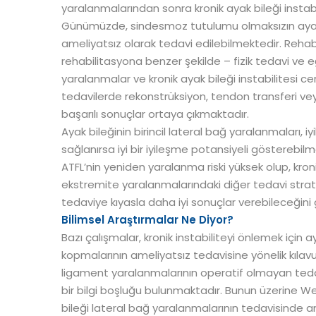
yaralanmalarından sonra kronik ayak bileği instabi
Günümüzde, sindesmoz tutulumu olmaksızın ayak bi
ameliyatsız olarak tedavi edilebilmektedir. Rehabi
rehabilitasyona benzer şekilde – fizik tedavi ve 
yaralanmalar ve kronik ayak bileği instabilitesi ce
tedavilerde rekonstrüksiyon, tendon transferi ve
başarılı sonuçlar ortaya çıkmaktadır.
Ayak bileğinin birincil lateral bağ yaralanmaları, 
sağlanırsa iyi bir iyileşme potansiyeli göstereb
ATFL’nin yeniden yaralanma riski yüksek olup, kronik
ekstremite yaralanmalarındaki diğer tedavi strateji
tedaviye kıyasla daha iyi sonuçlar verebileceğin
Bilimsel Araştırmalar Ne Diyor?
Bazı çalışmalar, kronik instabiliteyi önlemek için 
kopmalarının ameliyatsız tedavisine yönelik kılavu
ligament yaralanmalarının operatif olmayan ted
bir bilgi boşluğu bulunmaktadır. Bunun üzerine We
bileği lateral bağ yaralanmalarının tedavisinde am