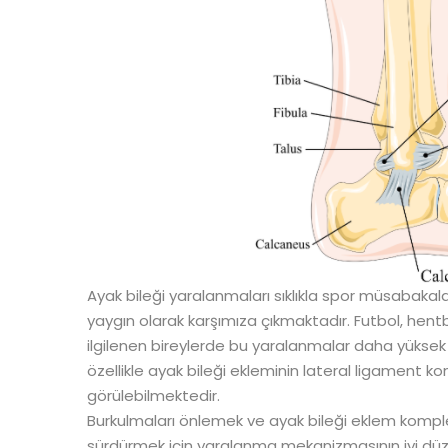
Ayak bileği yaralanmaları sıklıkla spor müsabakala
yaygın olarak karşımıza çıkmaktadır. Futbol, hentb
ilgilenen bireylerde bu yaralanmalar daha yüksek i
özellikle ayak bileği ekleminin lateral ligament k
görülebilmektedir.
Burkulmaları önlemek ve ayak bileği eklem komple
sürdürmek için yaralanma mekanizmasının iyi dü