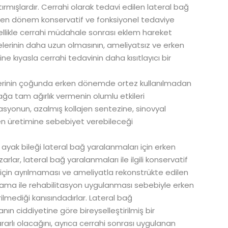
ırmışlardır. Cerrahi olarak tedavi edilen lateral bağ
ken dönem konservatif ve fonksiyonel tedaviye
zellikle cerrahi müdahale sonrası eklem hareket
ürelerinin daha uzun olmasının, ameliyatsız ve erken
 kıyasla cerrahi tedavinin daha kısıtlayıcı bir
llerinin çoğunda erken dönemde ortez kullanılmadan
ağa tam ağırlık vermenin olumlu etkileri
asyonun, azalmış kollajen sentezine, sinovyal
en üretimine sebebiyet verebileceği
 ayak bileği lateral bağ yaralanmaları için erken
lar, lateral bağ yaralanmaları ile ilgili konservatif
i için ayrılmaması ve ameliyatla rekonstrükte edilen
tlama ile rehabilitasyon uygulanması sebebiyle erken
mediği kanısındadırlar. Lateral bağ
ın ciddiyetine göre bireyselleştirilmiş bir
rlı olacağını, ayrıca cerrahi sonrası uygulanan