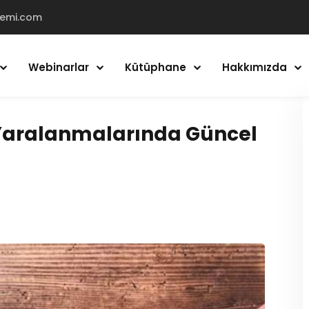
demi.com
Webinarlar
Kütüphane
Hakkımızda
Giriş Yap
Kayıt Ol
 Yaralanmalarında Güncel
Giriş Yap
Hesabın yok mu?
Kayıt Ol