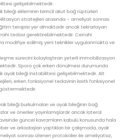
litesi gelişebilmektedir.
leği ekleminin birincil akut bağ rüptürleri
litasyon stratejileri arasında – ameliyat sonrası
eğitim terapisi yer almaktadır ancak tekrarlayan
rrahi tedavi gerektirebilmektedir. Cerrahi
ya modifiye edilmiş yeni teknikler uygulanmakta ve
iyileşme sürecini kolaylaştıran yeterli immobilizasyon
ilmektedir. Spora çok erken dönülmesi durumunda
 ayak bileği instabilitesi gelişebilmektedir. Alt
leri, erken fonksiyonel tedavinin kısıtlı fonksiyonel
i göstermektedir.
ayak bileği burkulmaları ve ayak bileğinin bağ
zlar ve öneriler yayınlamışlardır ancak lateral
avisinde güncel kavramların kabulü konusunda hala
ber ve arkadaşları yaptıkları bir çalışmada, ayak
eliyat sonrası izlenen protokoller ile ameliyatsız,