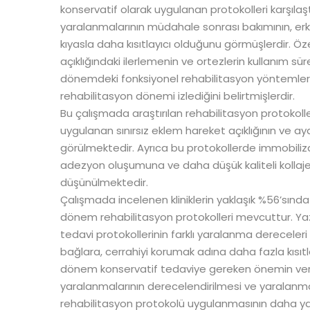
konservatif olarak uygulanan protokolleri karşılaşt
yaralanmalarının müdahale sonrası bakımının, er
kıyasla daha kısıtlayıcı olduğunu görmüşlerdir. Ö
açıklığındaki ilerlemenin ve ortezlerin kullanım s
dönemdeki fonksiyonel rehabilitasyon yöntemlerine
rehabilitasyon dönemi izlediğini belirtmişlerdir.
Bu çalışmada araştırılan rehabilitasyon protoko
uygulanan sınırsız eklem hareket açıklığının ve ay
görülmektedir. Ayrıca bu protokollerde immobiliz
adezyon oluşumuna ve daha düşük kaliteli kollaj
düşünülmektedir.
Çalışmada incelenen kliniklerin yaklaşık %56’sında
dönem rehabilitasyon protokolleri mevcuttur. Yazar
tedavi protokollerinin farklı yaralanma dereceler
bağlara, cerrahiyi korumak adına daha fazla kısı
dönem konservatif tedaviye gereken önemin veril
yaralanmalarının derecelendirilmesi ve yaralanman
rehabilitasyon protokolü uygulanmasının daha yara