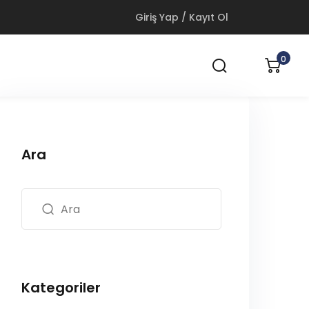
Giriş Yap / Kayıt Ol
0
Ara
Kategoriler