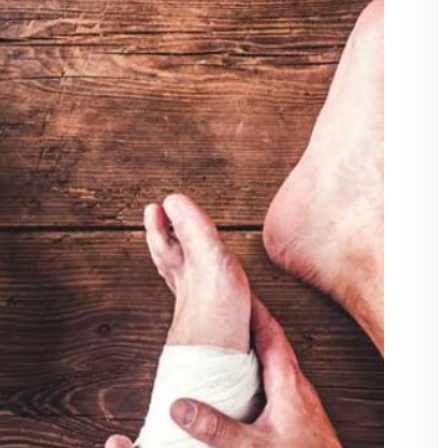
Şifremi unuttum
Beni hatırla