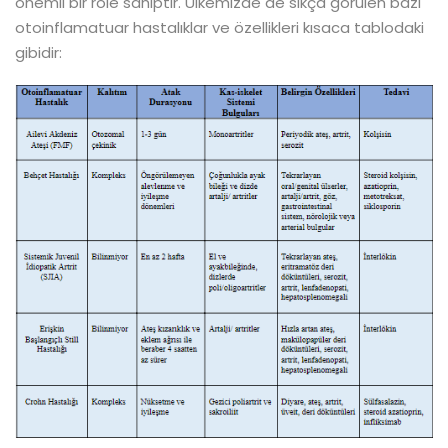
önemli bir role sahiptir. Ülkemizde de sıkça görülen bazı
otoinflamatuar hastalıklar ve özellikleri kısaca tablodaki
gibidir: