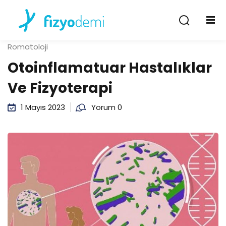
Giriş Yap
Kayıt Ol
Romatoloji
Giriş Yap
Otoinflamatuar Hastalıklar
Hesabın yok mu?
Kayıt Ol
Ve Fizyoterapi
1 Mayıs 2023
Yorum 0
Şifremi unuttum
Beni hatırla