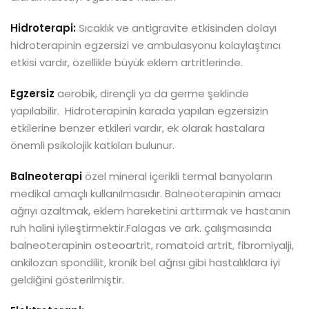
Hidroterapi:
Sıcaklık ve antigravite etkisinden dolayı
hidroterapinin egzersizi ve ambulasyonu kolaylaştırıcı
etkisi vardır, özellikle büyük eklem artritlerinde.
Egzersiz
aerobik, dirençli ya da germe şeklinde
yapılabilir. Hidroterapinin karada yapılan egzersizin
etkilerine benzer etkileri vardır, ek olarak hastalara
önemli psikolojik katkıları bulunur.
Balneoterapi
özel mineral içerikli termal banyoların
medikal amaçlı kullanılmasıdır. Balneoterapinin amacı
ağrıyı azaltmak, eklem hareketini arttırmak ve hastanın
ruh halini iyileştirmektir.Falagas ve ark. çalışmasında
balneoterapinin osteoartrit, romatoid artrit, fibromiyalji,
ankilozan spondilit, kronik bel ağrısı gibi hastalıklara iyi
geldiğini gösterilmiştir.