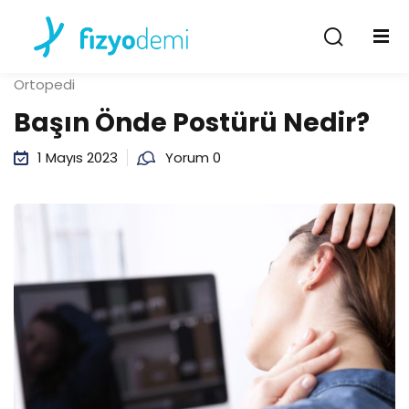
Giriş Yap
Kayıt Ol
Ortopedi
Giriş Yap
Başın Önde Postürü Nedir?
Hesabın yok mu?
Kayıt Ol
1 Mayıs 2023
Yorum 0
Şifremi unuttum
Beni hatırla