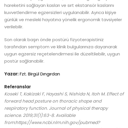
hareketini sağlayan kasları ve sırt ekstansör kaslarını
kuvvetlendirme egzersizleri uygulanabilir. Ayrıca kişiye
günlük ve mesleki hayatına yönelik ergonomik tavsiyeler
verilebilir.
Son olarak başın önde postürü fizyoterapistiniz
tarafından semptom ve klinik bulgularınıza dayanarak
uygun egzersiz reçetelendirmesi ile düzeltilebilir, uygun
postür sağlanabilir.
Yazar:
Fzt. Birgül Dıngırdan
Referanslar
Koseki T, Kakizaki F, Hayashi S, Nishida N, Itoh M. Effect of
forward head posture on thoracic shape and
respiratory function. Journal of physical therapy
science. 2019;31(1):63-8. Available
from:https://www.ncbi.nlm.nih.gov/pubmed?