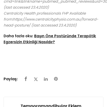
cmd=link&linkname=pubmed_pubmed_reviews&uid=307
(last accessed 23.4.2020)
Centralcity Health professionals FHP Available
from:https://www.centralcityphysio.com.au/forward-
head-posture/ (last accessed 23.4.2020)
Daha fazla oku:
Başın Öne Postüründe Terapötik
Egzersizin Etkinliği Nasıldır?
Paylaş:
Temporamandibular Eklem