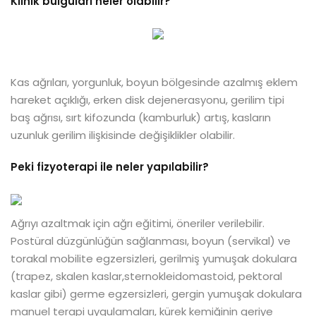
Klinik bulguları neler olabilir?
Kas ağrıları, yorgunluk, boyun bölgesinde azalmış eklem
hareket açıklığı, erken disk dejenerasyonu, gerilim tipi
baş ağrısı, sırt kifozunda (kamburluk) artış, kasların
uzunluk gerilim ilişkisinde değişiklikler olabilir.
Peki fizyoterapi ile neler yapılabilir?
Ağrıyı azaltmak için ağrı eğitimi, öneriler verilebilir.
Postüral düzgünlüğün sağlanması, boyun (servikal) ve
torakal mobilite egzersizleri, gerilmiş yumuşak dokulara
(trapez, skalen kaslar,sternokleidomastoid, pektoral
kaslar gibi) germe egzersizleri, gergin yumuşak dokulara
manuel terapi uygulamaları, kürek kemiğinin geriye