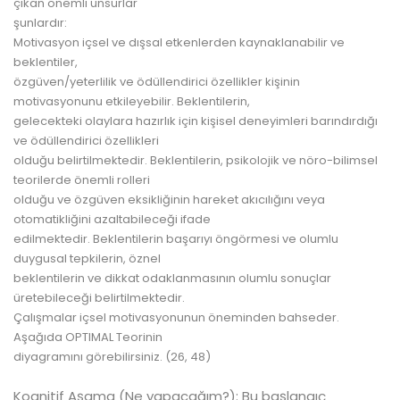
çıkan önemli unsurlar
şunlardır:
Motivasyon içsel ve dışsal etkenlerden kaynaklanabilir ve
beklentiler,
özgüven/yeterlilik ve ödüllendirici özellikler kişinin
motivasyonunu etkileyebilir. Beklentilerin,
gelecekteki olaylara hazırlık için kişisel deneyimleri barındırdığı
ve ödüllendirici özellikleri
olduğu belirtilmektedir. Beklentilerin, psikolojik ve nöro-bilimsel
teorilerde önemli rolleri
olduğu ve özgüven eksikliğinin hareket akıcılığını veya
otomatikliğini azaltabileceği ifade
edilmektedir. Beklentilerin başarıyı öngörmesi ve olumlu
duygusal tepkilerin, öznel
beklentilerin ve dikkat odaklanmasının olumlu sonuçlar
üretebileceği belirtilmektedir.
Çalışmalar içsel motivasyonunun öneminden bahseder.
Aşağıda OPTIMAL Teorinin
diyagramını görebilirsiniz. (26, 48)
Kognitif Aşama (Ne yapacağım?): Bu başlangıç