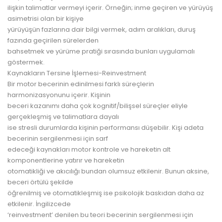
ilişkin talimatlar vermeyi içerir. Örneğin; inme geçiren ve yürüyüş
asimetrisi olan bir kişiye
yürüyüşün fazlarına dair bilgi vermek, adım aralıkları, duruş
fazında geçirilen sürelerden
bahsetmek ve yürüme pratiği sırasında bunları uygulamalı
göstermek.
Kaynakların Tersine İşlemesi-Reinvestment
Bir motor becerinin edinilmesi farklı süreçlerin
harmonizasyonunu içerir. Kişinin
beceri kazanımı daha çok kognitif/bilişsel süreçler eliyle
gerçekleşmiş ve talimatlara dayalı
ise stresli durumlarda kişinin performansı düşebilir. Kişi adeta
becerinin sergilenmesi için sarf
edeceği kaynakları motor kontrole ve hareketin alt
komponentlerine yatırır ve hareketin
otomatikliği ve akıcılığı bundan olumsuz etkilenir. Bunun aksine,
beceri örtülü şekilde
öğrenilmiş ve otomatikleşmiş ise psikolojik baskıdan daha az
etkilenir. İngilizcede
‘reinvestment’ denilen bu teori becerinin sergilenmesi için