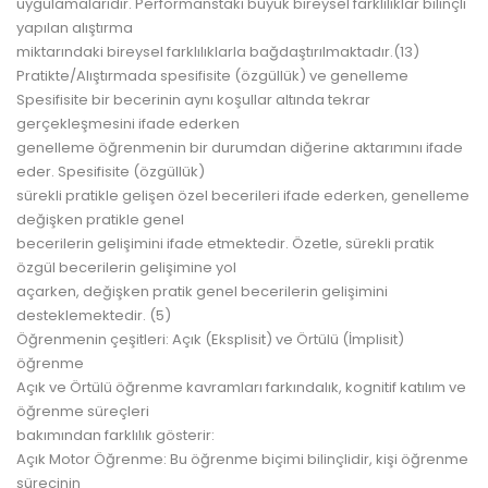
uygulamalarıdır. Performanstaki büyük bireysel farklılıklar bilinçli
yapılan alıştırma
miktarındaki bireysel farklılıklarla bağdaştırılmaktadır.(13)
Pratikte/Alıştırmada spesifisite (özgüllük) ve genelleme
Spesifisite bir becerinin aynı koşullar altında tekrar
gerçekleşmesini ifade ederken
genelleme öğrenmenin bir durumdan diğerine aktarımını ifade
eder. Spesifisite (özgüllük)
sürekli pratikle gelişen özel becerileri ifade ederken, genelleme
değişken pratikle genel
becerilerin gelişimini ifade etmektedir. Özetle, sürekli pratik
özgül becerilerin gelişimine yol
açarken, değişken pratik genel becerilerin gelişimini
desteklemektedir. (5)
Öğrenmenin çeşitleri: Açık (Eksplisit) ve Örtülü (İmplisit)
öğrenme
Açık ve Örtülü öğrenme kavramları farkındalık, kognitif katılım ve
öğrenme süreçleri
bakımından farklılık gösterir:
Açık Motor Öğrenme: Bu öğrenme biçimi bilinçlidir, kişi öğrenme
sürecinin