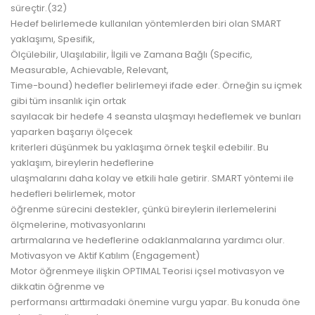
süreçtir.(32)
Hedef belirlemede kullanılan yöntemlerden biri olan SMART
yaklaşımı, Spesifik,
Ölçülebilir, Ulaşılabilir, İlgili ve Zamana Bağlı (Specific,
Measurable, Achievable, Relevant,
Time-bound) hedefler belirlemeyi ifade eder. Örneğin su içmek
gibi tüm insanlık için ortak
sayılacak bir hedefe 4 seansta ulaşmayı hedeflemek ve bunları
yaparken başarıyı ölçecek
kriterleri düşünmek bu yaklaşıma örnek teşkil edebilir. Bu
yaklaşım, bireylerin hedeflerine
ulaşmalarını daha kolay ve etkili hale getirir. SMART yöntemi ile
hedefleri belirlemek, motor
öğrenme sürecini destekler, çünkü bireylerin ilerlemelerini
ölçmelerine, motivasyonlarını
artırmalarına ve hedeflerine odaklanmalarına yardımcı olur.
Motivasyon ve Aktif Katılım (Engagement)
Motor öğrenmeye ilişkin OPTIMAL Teorisi içsel motivasyon ve
dikkatin öğrenme ve
performansı arttırmadaki önemine vurgu yapar. Bu konuda öne