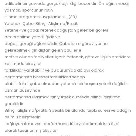
edilebilir bir çevrede gerçekleştirdiği beceridir. Örneğin; mesaj
yazmak, sporcunun rutin
ısınma programını uygulaması….(38)
Yetenek, Çaba, Bilinçli Alıştırma/Pratik
Yetenek ve çaba: Yetenek doğuştan gelen bir görevi
becerebilme yeterliliğidir ve
doğası gereği eğlencelidir. Çaba ise o görevi yerine
getirebilmek için dıştan gelen ödüllerle
motive olunan faaliyetleri içerir. Yetenek, göreve ilişkin pratiklere
katılmada bireysel
farklılıklar yaratabilir ve bu durum da dolaylı olarak
performansta bireysel farklılıklara sebep
olabilir fakat çaba olmadan yetenek tek başına yeterli değildir.
Uzman düzeyinde
performansa ulaşmak için yüksek düzeyde bilinçli alıştırma
gereklidir.
Bilinçli alıştırma/pratik: Spesifik bir alanda, tepki süresi ve odağın
olumlu gelişmesini
sağlayarak mevcut performans düzeyini artırmak için özel
olarak tasarlanmış aktivite