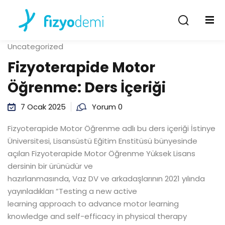
Giriş Yap
Kayıt Ol
Uncategorized
Giriş Yap
Fizyoterapide Motor
Hesabın yok mu?
Kayıt Ol
Öğrenme: Ders İçeriği
7 Ocak 2025
Yorum 0
Fizyoterapide Motor Öğrenme adlı bu ders içeriği İstinye
Üniversitesi, Lisansüstü Eğitim Enstitüsü bünyesinde
açılan Fizyoterapide Motor Öğrenme Yüksek Lisans
dersinin bir ürünüdür ve
Şifremi unuttum
Beni hatırla
hazırlanmasında, Vaz DV ve arkadaşlarının 2021 yılında
yayınladıkları “Testing a new active
learning approach to advance motor learning
knowledge and self-efficacy in physical therapy