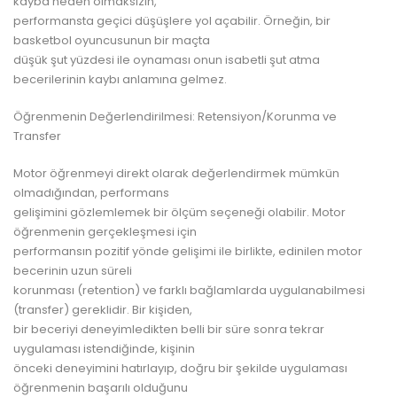
kayba neden olmaksızın,
performansta geçici düşüşlere yol açabilir. Örneğin, bir
basketbol oyuncusunun bir maçta
düşük şut yüzdesi ile oynaması onun isabetli şut atma
becerilerinin kaybı anlamına gelmez.
Öğrenmenin Değerlendirilmesi: Retensiyon/Korunma ve
Transfer
Motor öğrenmeyi direkt olarak değerlendirmek mümkün
olmadığından, performans
gelişimini gözlemlemek bir ölçüm seçeneği olabilir. Motor
öğrenmenin gerçekleşmesi için
performansın pozitif yönde gelişimi ile birlikte, edinilen motor
becerinin uzun süreli
korunması (retention) ve farklı bağlamlarda uygulanabilmesi
(transfer) gereklidir. Bir kişiden,
bir beceriyi deneyimledikten belli bir süre sonra tekrar
uygulaması istendiğinde, kişinin
önceki deneyimini hatırlayıp, doğru bir şekilde uygulaması
öğrenmenin başarılı olduğunu