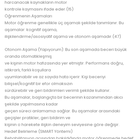
harcanacak kaynakların motor
kontrole kaymasını ifade eder.(15)
Öğrenmenin Aşamaları
Motor öğrenme genellikle üç aşamalı şekilde tanımlanır. Bu
aşamalar: kognitif aşama,
ilişkilendirme/asosiyatif aşama ve otonom aşamadır.(47)
Otonom Aşama (Yapıyorum): Bu son aşamada beceri büyük
oranda otomatikleşmiş
ve kişinin motor hafızasında yer etmiştir. Performans doğru,
istikrarlı, farklı koşullara
uyumlanabilir ve az sayıda hata içerir. Kişi beceriyi
bilişsel/kognitif bir efor olmaksızın
sürdürebilir ve geri bildirimleri verimli şekilde kullanır.
Bu aşamalar, başlangıçta bir becerinin kazanımından akıcı
şekilde yapılmasına kadar
geçen süreci anlamamızı sağlar. Bu aşamalar arasındaki
geçişler pratikler, geri bildirim ve
kişinin o harekete ilişkin deneyim seviyesine göre değişir.
Hedef Belirleme (SMART Yöntemi)
Rehabilitasyon açısından bakıldığında motor öğrenmede hedef