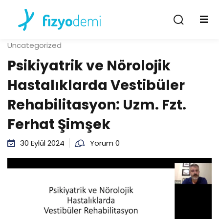
Giriş Yap
Kayıt Ol
Uncategorized
Giriş Yap
Psikiyatrik ve Nörolojik
Hesabın yok mu?
Kayıt Ol
Hastalıklarda Vestibüler
Rehabilitasyon: Uzm. Fzt.
Ferhat Şimşek
30 Eylül 2024
Yorum 0
Şifremi unuttum
Beni hatırla