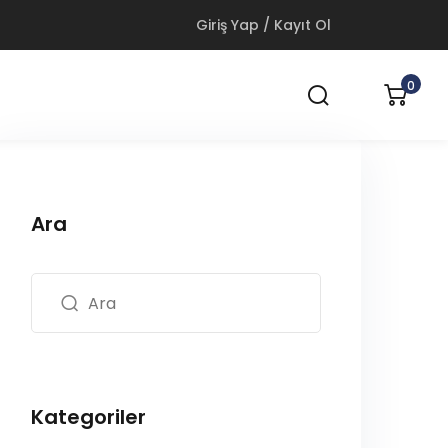
Giriş Yap / Kayıt Ol
0
Ara
Kategoriler