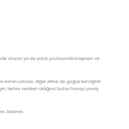
yede oturun ya da yatar pozisyonda başınızın ve
ve karnın üstüne, diğer elinizi de göğüs kemiğinin
eyin. Nefes verirken aldığınız bütün havayı yavaş
in. Dinlenin.