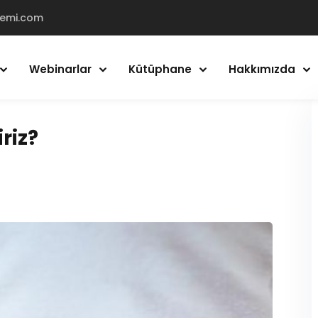
demi.com
Webinarlar
Kütüphane
Hakkımızda
Giriş Yap
Kayıt Ol
riz?
Giriş Yap
Hesabın yok mu?
Kayıt Ol