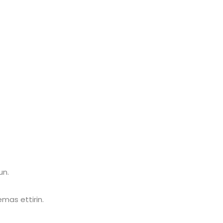
un.
temas ettirin.