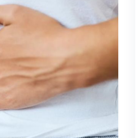
Şifremi unuttum
Beni hatırla