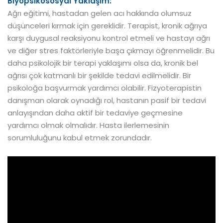
Biyopsikososyal Yaklaşım:
Ağrı eğitimi, hastadan gelen acı hakkında olumsuz
düşünceleri kırmak için gereklidir. Terapist, kronik ağrıya
karşı duygusal reaksiyonu kontrol etmeli ve hastayı ağrı
ve diğer stres faktörleriyle başa çıkmayı öğrenmelidir. Bu
daha psikolojik bir terapi yaklaşımı olsa da, kronik bel
ağrısı çok katmanlı bir şekilde tedavi edilmelidir. Bir
psikoloğa başvurmak yardımcı olabilir. Fizyoterapistin
danışman olarak oynadığı rol, hastanın pasif bir tedavi
anlayışından daha aktif bir tedaviye geçmesine
yardımcı olmak olmalıdır. Hasta ilerlemesinin
sorumluluğunu kabul etmek zorundadır.