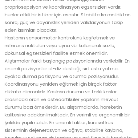
propriosepsiyon ve koordinasyon egzersizleri vardır,
bunlar etkili bir istikrar için esastır. Stabilite kazanıldıktan
sonra, güç ve dayanıklılık yeniden validasyonun takip
eden kısımları olacaktır.
Hastanın sensorimotor kontrolünü keşfetmek ve
referans noktaları veya ayna vb. kullanarak sözlü,
dokunsal egzersizleri fasilite etmek önemlidir.
Alıştırmalar farklı başlangıç pozisyonlarında verilebilir. En
önemli pozisyonlar el-diz desteği, sırt üstü yatma,
ayakta durma pozisyonu ve oturma pozisyonudur.
Koordinasyonu yeniden eğitmek için birçok faktör
dikkate alınmalıdır. Kasların durumu ve farklı kaslar
arasındaki oran ve osteoartiküler yapıların mevcut
durumu bazı örneklerdir. Bu alıştırmalarda, hareketin
kalitesine odaklanılmaktadır. En verimli ve ergonomik bir
şekilde yapılmalıdır. En önemli faktör, küresel kas
sisteminin dejenerasyon ve ağrıya, stabilite kaybına,
bozulmuş solunum sistemine ve sınırlı fizyolojik harekete