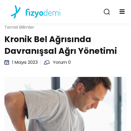
Giriş Yap
Kayıt Ol
Temel Bilimler
Giriş Yap
Kronik Bel Ağrısında
Hesabın yok mu?
Kayıt Ol
Davranışsal Ağrı Yönetimi
1 Mayıs 2023
Yorum 0
Şifremi unuttum
Beni hatırla