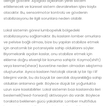
denge gösterir. Aşağıda açıklanan yerel sistem
etkilenecek ve küresel sistem devralınırken işlev kaybı
olacaktır. Bu, sensorimotor kontrolü ve gövdenin
stabilizasyonu ile ilgili sorunlara neden olabilir.
Lokal sistemin görevi lumbopelvik bölgedeki
stabilizasyonu sağlamaktır. Bu kasların lomber omurlara
ve pelvise bağlı olması, bize bu yapıları stabilize etmek
için anatomik bir potansiyele sahip olduklarını söyler.
Biyomekanik açıdan kaslar, onu stabilize etmek için
ekleme doğru elverişli bir konuma sahiptir. Kayma(shift)
veya kesme(shear) kuvvetine neden olmadan sıkıştırma
oluştururlar. Ayrıca kasların histolojik olarak iyi bir tip I lif
bileşimi vardır, bu da büyük bir aerobik dayanıklılığa sahip
oldukları anlamına gelir. Böylece düşük bir yoğunlukta
uzun süre kasılabilirler. Lokal sistemin bazı kaslarında ileri
beslemeli(feed-forward) aktivasyon da vardır. Böylece
toraksta beklenen gücü yakalarlar. Lomber multifidus