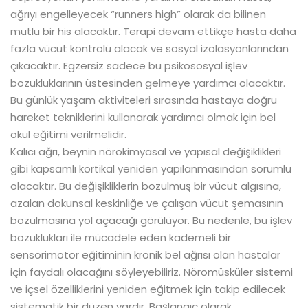
ağrıyı engelleyecek “runners high” olarak da bilinen
mutlu bir his alacaktır. Terapi devam ettikçe hasta daha
fazla vücut kontrolü alacak ve sosyal izolasyonlarından
çıkacaktır. Egzersiz sadece bu psikososyal işlev
bozukluklarının üstesinden gelmeye yardımcı olacaktır.
Bu günlük yaşam aktiviteleri sırasında hastaya doğru
hareket tekniklerini kullanarak yardımcı olmak için bel
okul eğitimi verilmelidir.
Kalıcı ağrı, beynin nörokimyasal ve yapısal değişiklikleri
gibi kapsamlı kortikal yeniden yapılanmasından sorumlu
olacaktır. Bu değişikliklerin bozulmuş bir vücut algısına,
azalan dokunsal keskinliğe ve çalışan vücut şemasının
bozulmasına yol açacağı görülüyor. Bu nedenle, bu işlev
bozuklukları ile mücadele eden kademeli bir
sensorimotor eğitiminin kronik bel ağrısı olan hastalar
için faydalı olacağını söyleyebiliriz. Nöromüsküler sistemi
ve içsel özelliklerini yeniden eğitmek için takip edilecek
sistematik bir düzen vardır. Başlangıç olarak