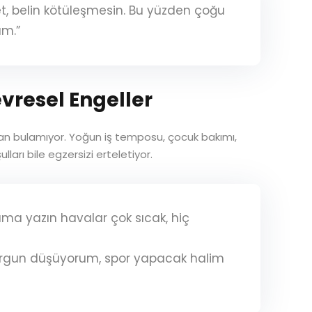
et, belin kötüleşmesin. Bu yüzden çoğu
um.”
vresel Engeller
man bulamıyor. Yoğun iş temposu, çocuk bakımı,
ları bile egzersizi erteletiyor.
ama yazın havalar çok sıcak, hiç
orgun düşüyorum, spor yapacak halim