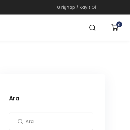
Giriş Yap / Kayıt Ol
0
Ara