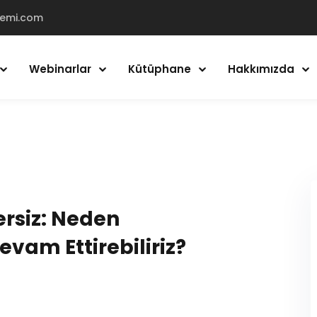
demi.com
Webinarlar
Kütüphane
Hakkımızda
Giriş Yap
Kayıt Ol
Giriş Yap
Hesabın yok mu?
Kayıt Ol
ersiz: Neden
vam Ettirebiliriz?