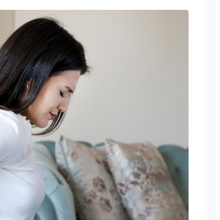
Şifremi unuttum
Beni hatırla