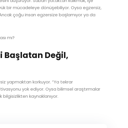
itesini düşürüyor. Sabah yataktan kalkmak, işe
k bir mücadeleye dönüşebiliyor. Oysa egzersiz,
i. Ancak çoğu insan egzersize başlamıyor ya da
ası mı?
zi Başlatan Değil,
siz yapmaktan korkuyor. “Ya tekrar
ivasyonu yok ediyor. Oysa bilimsel araştırmalar
 bilgisizlikten kaynaklanıyor.