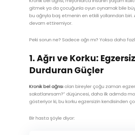
Kronik bel ağrısı, milyonlarca insanın yaşam kal
gitmek ya da çocuğunla oyun oynamak bile büyü
bu ağrıyla baş etmenin en etkili yollarından bir
devam ettiremiyor.
Peki sorun ne? Sadece ağrı mı? Yoksa daha fazl
1. Ağrı ve Korku: Egzersi
Durduran Güçler
Kronik bel ağrısı
olan bireyler çoğu zaman egzer
sakatlanırsam?” düşüncesi, daha ilk adımda mot
gösteriyor ki, bu korku egzersizin kendisinden çok
Bir hasta şöyle diyor: