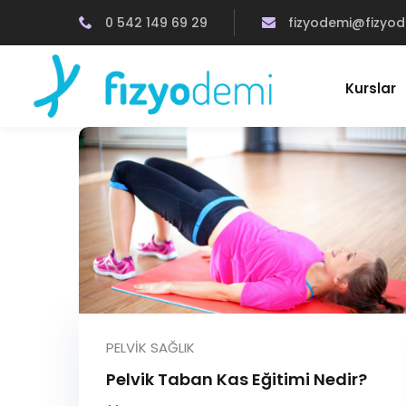
0 542 149 69 29
fizyodemi@fizyo
Kurslar
PELVIK SAĞLIK
Pelvik Taban Kas Eğitimi Nedir?