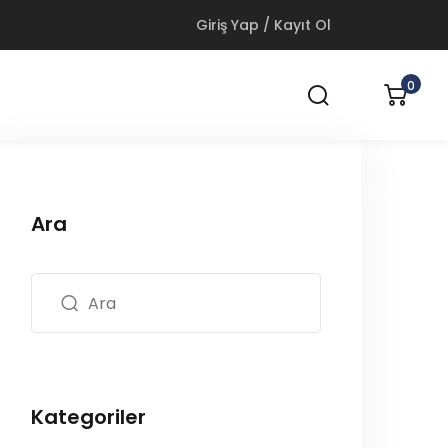
Giriş Yap / Kayıt Ol
0
Ara
Kategoriler