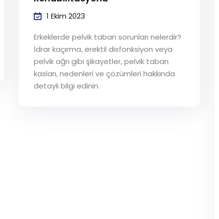
1 Ekim 2023
Şifremi unuttum
Beni hatırla
Erkeklerde pelvik taban sorunları nelerdir?
İdrar kaçırma, erektil disfonksiyon veya
pelvik ağrı gibi şikayetler, pelvik taban
kasları, nedenleri ve çözümleri hakkında
detaylı bilgi edinin.