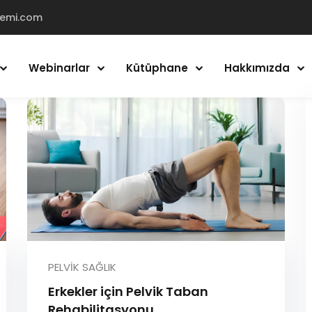
demi.com
Webinarlar
Kütüphane
Hakkımızda
Giriş Yap
Kayıt Ol
Giriş Yap
Hesabın yok mu?
Kayıt Ol
PELVIK SAĞLIK
Erkekler için Pelvik Taban
Rehabilitasyonu