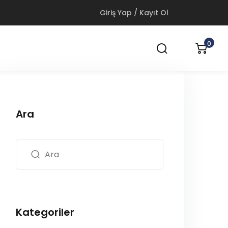
Giriş Yap / Kayıt Ol
0
Ara
Kategoriler