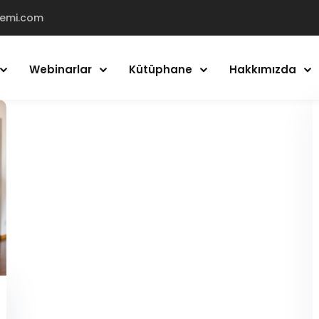
demi.com
Webinarlar
Kütüphane
Hakkımızda
Giriş Yap
Kayıt Ol
Giriş Yap
Hesabın yok mu?
Kayıt Ol