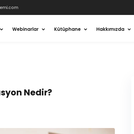
demi.com
Webinarlar
Kütüphane
Hakkımızda
Giriş Yap
Kayıt Ol
Giriş Yap
Hesabın yok mu?
Kayıt Ol
asyon Nedir?