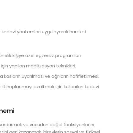
lı tedavi yöntemleri uygulayarak hareket
elik kişiye özel egzersiz programları.
in yapılan mobilizasyon teknikleri.
a kasların uyarılması ve ağrıların hafifletilmesi.
ve iltihaplanmayı azaltmak için kullanılan tedavi
Önemi
m sürdürmek ve vücudun doğal fonksiyonlarını
tini geri kazanmak, bireylerin sosyal ve fiziksel