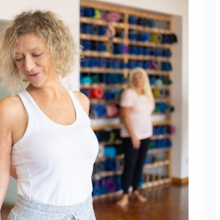
Şifremi unuttum
Beni hatırla