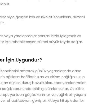
bilir.
ebebiyle gelişen kas ve iskelet sorunlarını, düzenli
ür.
t veya yaralanmalar sonrası hızla iyileşmek ve
r için rehabilitasyon süreci büyük fayda sağlar.
ler İçin Uygundur?
 yeteneklerini artırarak günlük yaşamlarında daha
in ağrılarını hafifletir. Kas ve eklem sağlığını uzun
şan ağrılar, duruş bozuklukları, spor yaralanmaları
 sağlık sorununda etkili çözümler sunar. Özellikle
oterapi, yeniden güç kazanmak ve sağlıklı bir yaşam
e rehabilitasyon, geniş bir kitleye hitap eden bir