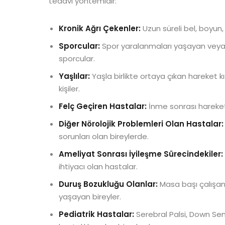
tedavi yöntemidir:
Kronik Ağrı Çekenler:
Uzun süreli bel, boyun, 
Sporcular:
Spor yaralanmaları yaşayan veya f
sporcular.
Yaşlılar:
Yaşla birlikte ortaya çıkan hareket k
kişiler.
Felç Geçiren Hastalar:
İnme sonrası hareket 
Diğer Nörolojik Problemleri Olan Hastalar:
sorunları olan bireylerde.
Ameliyat Sonrası İyileşme Sürecindekiler:
ihtiyacı olan hastalar.
Duruş Bozukluğu Olanlar:
Masa başı çalışanl
yaşayan bireyler.
Pediatrik Hastalar:
Serebral Palsi, Down Se