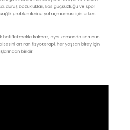
a, duruş bozuklukları, kas güçsüzlüğü ve spor
 sağlık problemlerine yol açmaması için erken
rak hafifletmekle kalmaz, aynı zamanda sorunun
itesini artıran fizyoterapi, her yaştan birey için
larından biridir.