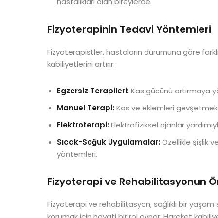
hastalıkları olan bireylerde.
Fizyoterapinin Tedavi Yöntemleri
Fizyoterapistler, hastaların durumuna göre fark
kabiliyetlerini artırır:
Egzersiz Terapileri:
Kas gücünü artırmaya yön
Manuel Terapi:
Kas ve eklemleri gevşetmek iç
Elektroterapi:
Elektrofiziksel ajanlar yardımıyl
Sıcak-Soğuk Uygulamalar:
Özellikle şişlik 
yöntemleri.
Fizyoterapi ve Rehabilitasyonun 
Fizyoterapi ve rehabilitasyon, sağlıklı bir yaşa
korumak için hayati bir rol oynar. Hareket kabiliye