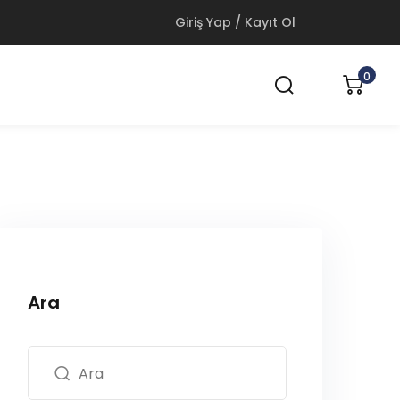
Giriş Yap / Kayıt Ol
0
Ara