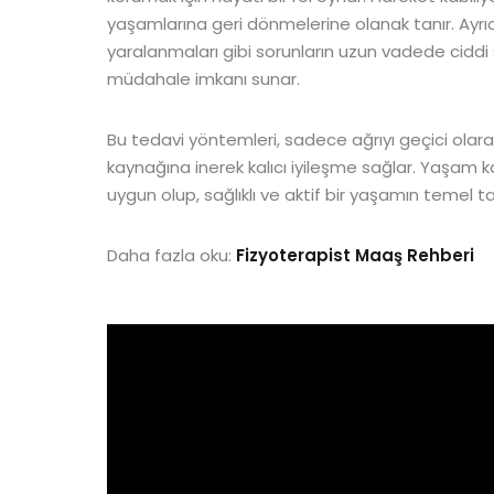
yaşamlarına geri dönmelerine olanak tanır. Ayrıc
yaralanmaları gibi sorunların uzun vadede ciddi
müdahale imkanı sunar.
Bu tedavi yöntemleri, sadece ağrıyı geçici ola
kaynağına inerek kalıcı iyileşme sağlar. Yaşam kal
uygun olup, sağlıklı ve aktif bir yaşamın temel taş
Daha fazla oku:
Fizyoterapist Maaş Rehberi