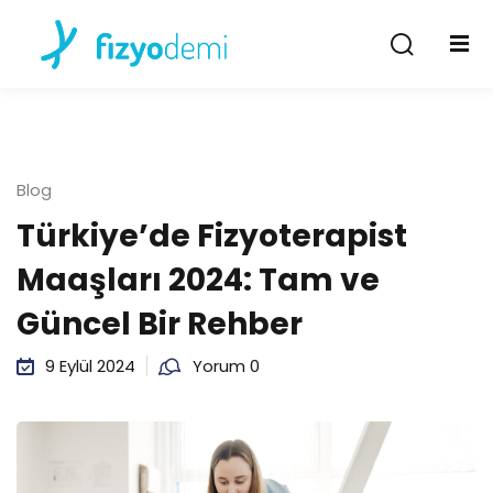
Giriş Yap
Kayıt Ol
Giriş Yap
Hesabın yok mu?
Kayıt Ol
Blog
Türkiye’de Fizyoterapist
Maaşları 2024: Tam ve
Güncel Bir Rehber
9 Eylül 2024
Yorum 0
Şifremi unuttum
Beni hatırla