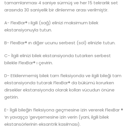
tamamlanması 4 saniye sürmüş ve her 15 tekrarlık set
arasında 30 saniyelik bir dinlenme arası verilmiştir.
A- FlexBar® ı ilgili (sağ) elinizi maksimum bilek
ekstansiyonuyla tutun.
B- FlexBar® ın diğer ucunu serbest (sol) elinizle tutun.
C- İlgili elinizi bilek ekstansiyonda tutarken serbest
bilekle FlexBar® ı çevirin.
D- Etkilenmemiş bilek tam fleksiyonda ve ilgili bileği tam
ekstansiyonda tutarak FlexBar® da bükümü korurken
dirsekler ekstansiyonda olarak kolları vücudun önüne
getirin.
E- İlgili bileğin fleksiyona geçmesine izin vererek FlexBar ®
‘ın yavaşça ’gevşemesine izin verin (yani, ilgili bilek
ekstansörlerinin eksantrik kasılması).