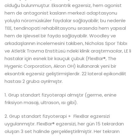
olduğu bulunmuştur. Eksantrik egzersiz, hem agonist
hem de antagonist kasların merkezi adaptasyonu
yoluyla nöromüsküler faydalar sağlayabilir; bu nedenle
TEE, tendinopati rehabilitasyonu sırasında hem yapısal
hem de işlevsel bir fayda sağlayabilir. Woodley ve
arkadaşlarının incelemesini takiben, Nicholas Spor Tıbbı
ve Atletik Travma Enstitüsü ndeki klinik araştırmacılar, LE li
hastalar için esnek bir kauçuk çubuk (FlexBar®, The
Hygenic Corporation, Akron OH) kullanarak yeni bir
eksantrik egzersiz geliştirmişlerdir. 22 lateral epikondilit
hastası 2 gruba ayrılmıştır.
1. Grup standart fizyoterapi almıştır (germe, enine
friksiyon masajı, ultrason, ısı gibi).
2. Grup standart fizyoterapi + FlexBar egzersizi
uygulanmıştır. FlexBar® egzersizi, her gün 15 tekrardan
oluşan 3 set halinde gerçekleştirilmiştir. Her tekrarın