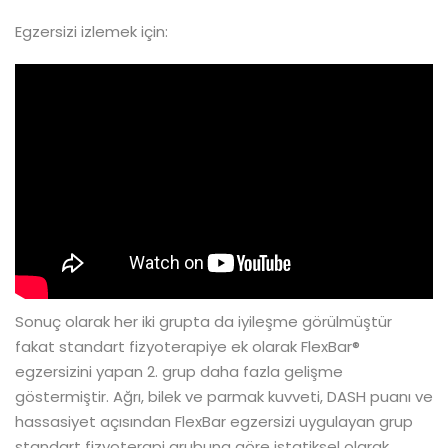
Egzersizi izlemek için:
Sonuç olarak her iki grupta da iyileşme görülmüştür
fakat standart fizyoterapiye ek olarak FlexBar®
egzersizini yapan 2. grup daha fazla gelişme
göstermiştir. Ağrı, bilek ve parmak kuvveti, DASH puanı ve
hassasiyet açısından FlexBar egzersizi uygulayan grup
standart fizyoterapi grubuna göre istatiksel olarak