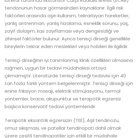
lateral tarafında Ekstansör Carpi Radialis Brevis (ECRB)
tendonunun hasar görmesinden kaynaklanır. İlgili risk
faktörleri arasında aşırı kullanım, tekrarlayan hareketler,
yanlış antrenman, yanlış hizalama, esneklik sorunu, yaş,
zayıf dolaşım, kas zayıflaması veya dengesizliği ve
zihinsel faktörler bulunur. Ayrıca tenisçi dirseği genellikle
bireylerin tekrar eden meslekleri veya hobileri ile ilgilidir.
Tenisçi dirseğinin iyi tanımlanmış klinik özellikleri olmasına
rağmen, uygun bir tedavi müdahalesi ortaya
çıkmamıştır. Literatürde tenisçi dirseği tedavisi için 40
tan fazla farklı yöntem belgelenmiştir. Tenisçi dirseği için
enine friksiyon masajı, elektrik stimülasyonu, termal
yöntemler, brace, akupunktur ve terapötik egzersiz
başlıca konservatif tedavi yöntemleridir.
Terapötik eksantrik egzersizin (TEE), Aşil tendinozu,
omuz sıkışması, ve patellar tendinopati dahil olmak
üzere çeşitli tendinopatiler için etkili bir müdahale