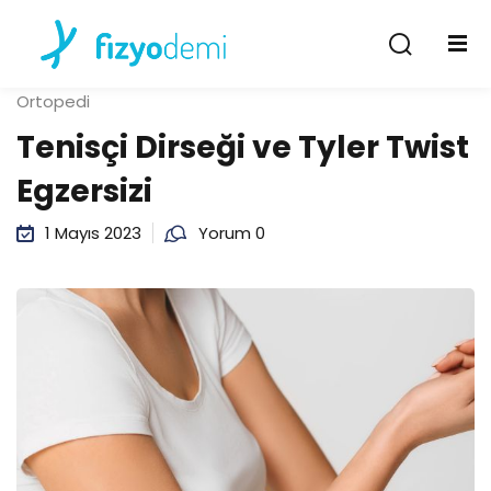
Giriş Yap
Kayıt Ol
Ortopedi
Giriş Yap
Tenisçi Dirseği ve Tyler Twist
Hesabın yok mu?
Kayıt Ol
Egzersizi
1 Mayıs 2023
Yorum 0
Şifremi unuttum
Beni hatırla